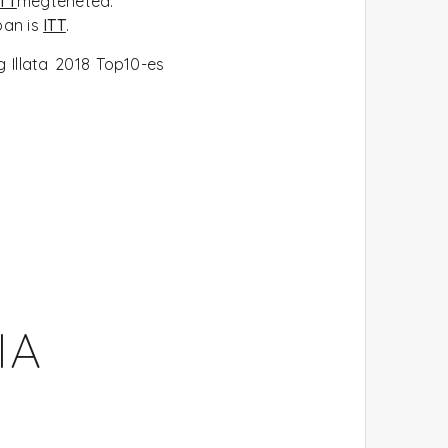
ITT
megteheted.
ban is
ITT
.
 Illata 2018 Top10-es
IA