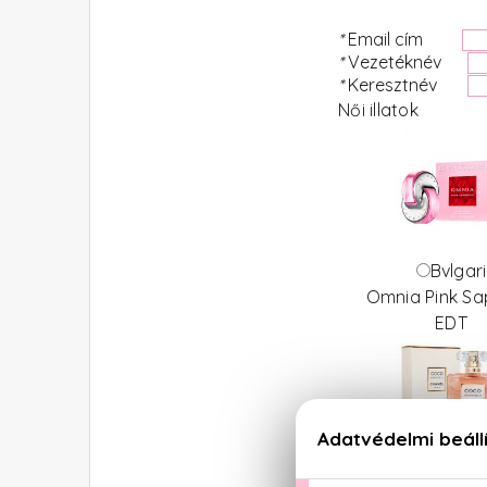
*
Email cím
*
Vezetéknév
*
Keresztnév
Női illatok
Bvlgari
Omnia Pink Sa
EDT
Chanel