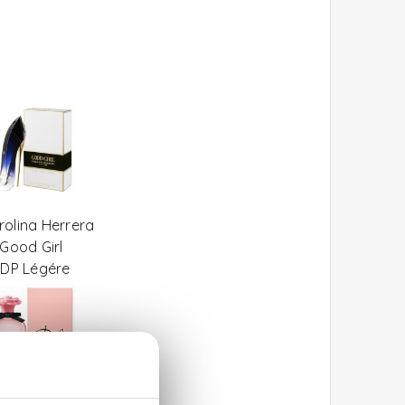
rolina Herrera
Good Girl
DP Légére
lce&Gabbana