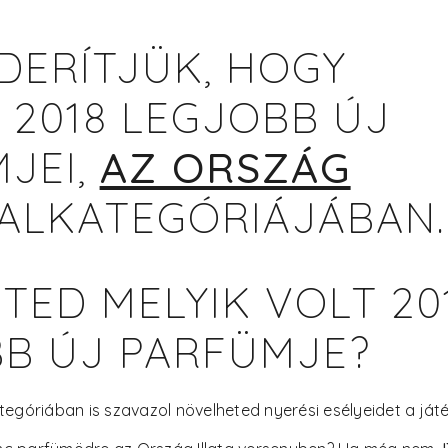
IDERÍTJÜK, HOGY
 2018 LEGJOBB ÚJ
JEI,
AZ ORSZÁG
ALKATEGÓRIÁJÁBAN.
TED MELYIK VOLT 20
B ÚJ PARFÜMJE?
tegóriában is szavazol növelheted nyerési esélyeidet a ját