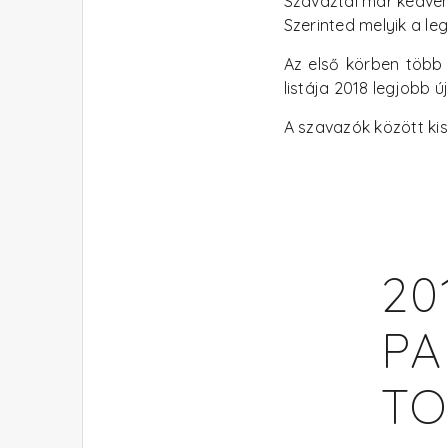
Szavaztál már kedve
Szerinted melyik a l
Az első körben több 
listája 2018 legjobb 
A szavazók között kis
20
PA
TO