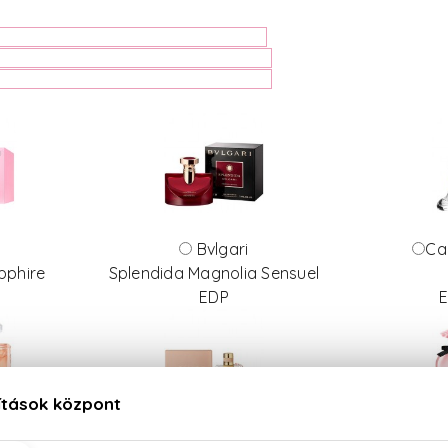
Bvlgari
Ca
pphire
Splendida Magnolia Sensuel
EDP
E
Chloé
Do