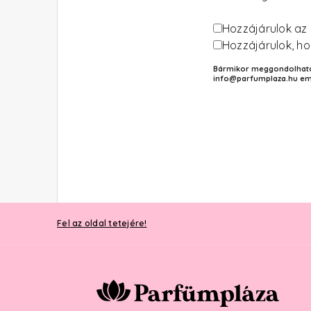
Hozzájárulok az
Hozzájárulok, ho
Bármikor meggondolhatod 
info@parfumplaza.hu ema
Fel az oldal tetejére!