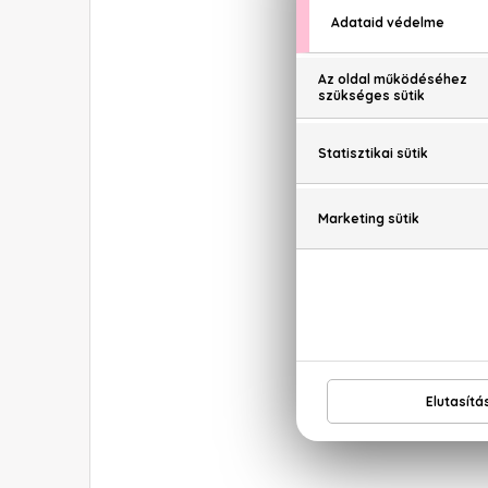
Coco Mademoi
EDP Inten
Gucci
Bloom Acqua di
EDT