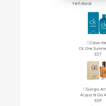
Férfi illatok
Calvin Kl
CK One Summe
EDT
Giorgio Ar
Acqua di Gio 
EDP