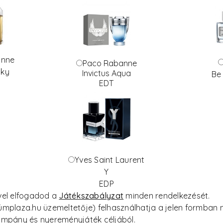
anne
Paco Rabanne
cky
Invictus Aqua
Be
EDT
Yves Saint Laurent
Y
EDP
ével elfogadod a
Játékszabályzat
minden rendelkezését.
fümplaza.hu üzemeltetője) felhasználhatja a jelen formba
kampány és nyereményjáték céljából.