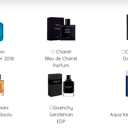
ein
Chanel
C
r 2018
Bleu de Chanel
D
Parfum
mani
Givenchy
Absolu
Gentleman
Aqua K
EDP