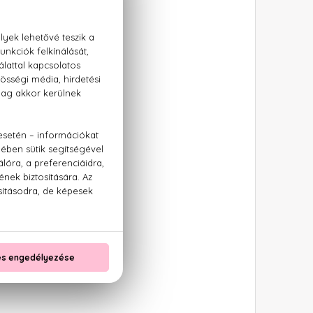
lce Garden
EDP
aco Rabanne
 Million Lucky
EDP