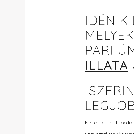
IDÉN K
MELYEK
PARFÜM
ILLATA
SZERIN
LEGJOB
Ne feledd, ha több ka