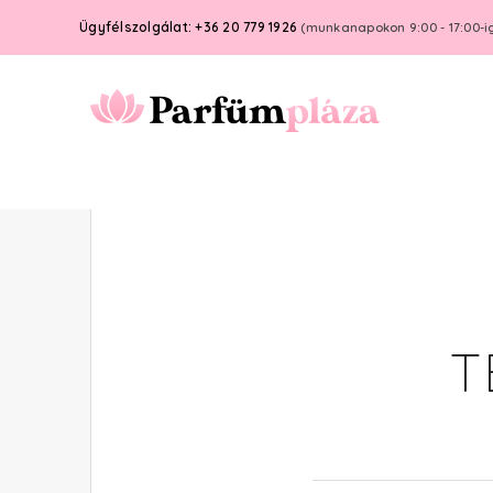
Ügyfélszolgálat: +36 20 779 1926
(munkanapokon 9:00 - 17:00-i
T