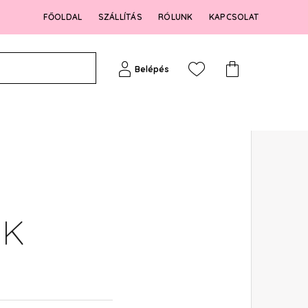
FŐOLDAL
SZÁLLÍTÁS
RÓLUNK
KAPCSOLAT
Belépés
OK