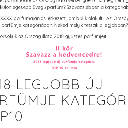
nc parfümödre az Ország Illata versenyben? Ha még nem,
egkülönlegesebb üvegű parfüm? Szavazz ebben a kategóriá
XXXX parfümajánlás érkezett, amiből kialakult Az Ország
új parfümje kategóriában. Neked melyik tetszik a legjobban?
orsoljuk az Ország Illata 2018 győztes parfümjeit!
18 LEGJOBB ÚJ
RFÜMJE KATEGÓR
P10