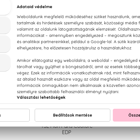
selle
Nomade
Do
se
EDP
P
Lancome
 Fiori
La Nuit Tresor Á La Folie
Lady
L'EDP
Yves Saint Laurent
YSL Mon Paris Couture
EDP