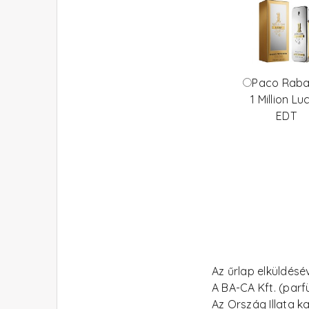
Paco Rab
1 Million Lu
EDT
Az űrlap elküldés
A BA-CA Kft. (par
Az Ország Illata 