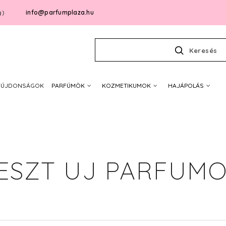
info@parfumplaza.hu
g)
Keresés
ÚJDONSÁGOK
PARFÜMÖK
KOZMETIKUMOK
HAJÁPOLÁS
ESZT UJ PARFUM