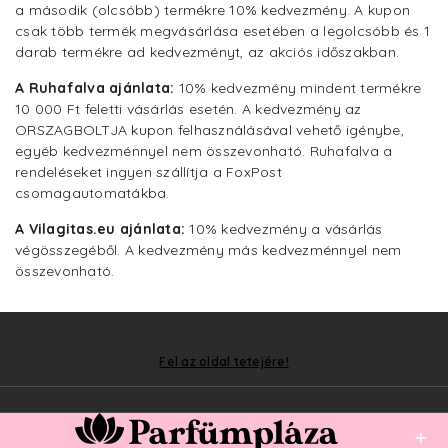
a második (olcsóbb) termékre 10% kedvezmény. A kupon
csak több termék megvásárlása esetében a legolcsóbb és 1
darab termékre ad kedvezményt, az akciós időszakban.
A Ruhafalva ajánlata:
10% kedvezmény mindent termékre
10 000 Ft feletti vásárlás esetén. A kedvezmény az
ORSZAGBOLTJA kupon felhasználásával vehető igénybe,
egyéb kedvezménnyel nem összevonható. Ruhafalva a
rendeléseket ingyen szállítja a FoxPost
csomagautomatákba.
A Vilagitas.eu ajánlata:
10% kedvezmény a vásárlás
végösszegéből. A kedvezmény más kedvezménnyel nem
összevonható.
Fel az oldal tetejére!