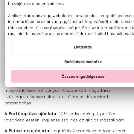
Minden Logitech termék 10% kedvezménnyel.
Minden Philips háztartási kisgép 5% kedvezménnyel.
Sony vezeték nélküli bluetooth hangszórók, fej- és
fülhallgatók 20% kedvezménnyel.
OSRAM kompakt fénycsövek és halogén izzók 20%
kedvezménnyel.
Minden 2015-ös Samsung Smart LED televízió 10%
kedvezménnyel.
Samsung nagyháztartási készülék és porszívó 10%
kedvezménnyel.
A részt vevő termékek listája a www.mediamarkt.hu oldalán
érhető el. A kedvezmény csak a webáruházban leadott
megrendelésekre érvényes. A kuponkód megadása
szükséges a kassza oldal utolsó lapján. Kuponkód:
orszagboltja
A Parfümpláza ajánlata:
10% kedvezmény, 2 parfüm
vásárlása esetén. Ingyenes szállítás az akciós időszakban!
A Petissimo ajánlata:
Legalább 2 termék vásárlása esetén