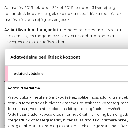
Az akciók 2015. október 26-tól 2015. október 31-én éjfélig
tartanak. A kedvezmények csak az akciós időszakban és az
akciós készlet erejéig érvényesek.
Az Antikvarium.hu ajánlata:
Minden rendelés árát 15 %-kal
csökkentjük, és megduplázzuk az érte kapható pontokat!
Érvényes az akciós időszakban.
Az eOptika ajánlata:
Kontaktlencse ingyenes Pick Pack
Pontos szállítással, a bolti áraknál 30-50%-kal olcsóbban,
akár azonnal, saját raktárból szállítva. Érvényes az akciós
időszakban.
Az inSportLine ajánlata:
10% kedvezmény és ingyenes
szállítás 5000 Ft felett. A kedvezmény más kedvezménnyel
nem kombinálható.
A JátékNet.hu ajánlata:
10-50% kedvezmény, minden
"társasjáték" kategória termékeire. 299 Ft-ért szállítunk Pick
Pack Pontra, 5 000 Ft feletti rendelés esetén!
A Media Markt webáruházának ajánlata
: