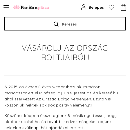
Belépés
Keresés
VÁSÁROLJ AZ ORSZÁG
BOLTJAIBÓL!
A 2015-ös évben 8 éves webáruházunk immáron
másodszor ért el Minőségi díj I. helyezést az Árukereső.hu
által szervezett Az Ország Boltja versenyen. Ezúton is
köszönjük nektek sok-sok pozitív véleményt!
Köszönet képpen összefogtunk 8 másik nyertessel, hogy
október utolsó hetén további kedvezményeket adjunk
nektek a szülinapi hét ajándékai mellett.