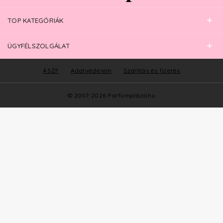
TOP KATEGÓRIÁK
ÜGYFÉLSZOLGÁLAT
ÁSZF
Adatvédelem
Szállítás és fizetés
© 2007-2026 Parfümpláza.hu