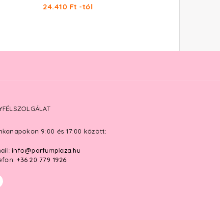
24.410 Ft -tól
14.720 Ft -tól
YFÉLSZOLGÁLAT
kanapokon 9:00 és 17:00 között:
ail:
info@parfumplaza.hu
efon:
+36 20 779 1926