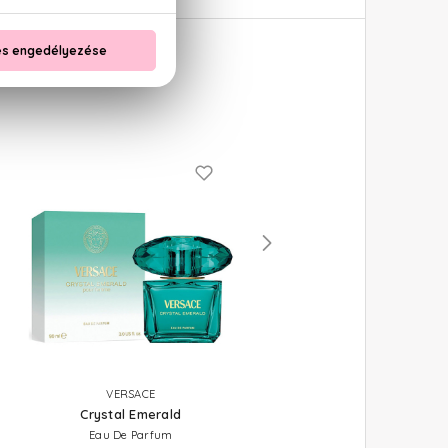
VERSACE
VERSACE
Crystal Emerald
Bright Crystal
Eau De Parfum
Eau De Toilette