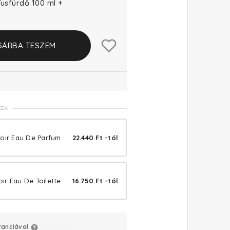
Tusfürdő 100 ml +
SÁRBA TESZEM
KEK
Noir Eau De Parfum
22.440 Ft -tól
oir Eau De Toilette
16.750 Ft -tól
ranciával