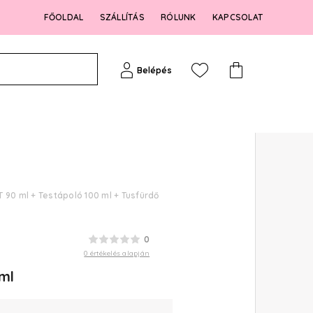
FŐOLDAL
SZÁLLÍTÁS
RÓLUNK
KAPCSOLAT
Belépés
T 90 ml + Testápoló 100 ml + Tusfürdő
0
0 értékelés alapján
ml