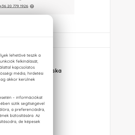
+36 20 779 1926
00 ml + Neszesszertáska
, vanília, vaníliavirág