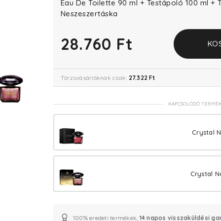
Eau De Toilette 90 ml + Testápoló 100 ml + 
Neszeszertáska
28.760 Ft
KO
Törzsvásárlóknak csak:
27.322 Ft
KAPCSOLÓDÓ TERMÉ
Crystal 
Crystal N
100% eredeti termékek,
14 napos visszaküldési ga