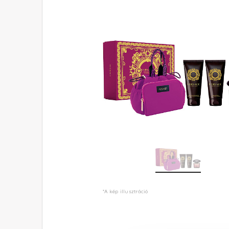
*A kép illusztráció