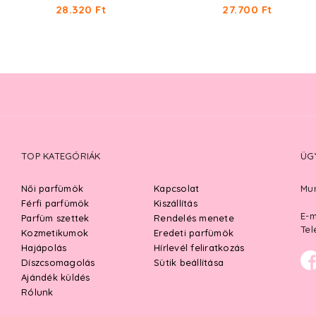
28.320 Ft
27.700 Ft
TOP KATEGÓRIÁK
ÜG
Női parfümök
Kapcsolat
Mun
Férfi parfümök
Kiszállítás
E-m
Parfüm szettek
Rendelés menete
Tel
Kozmetikumok
Eredeti parfümök
Hajápolás
Hírlevél feliratkozás
Díszcsomagolás
Sütik beállítása
Ajándék küldés
Rólunk