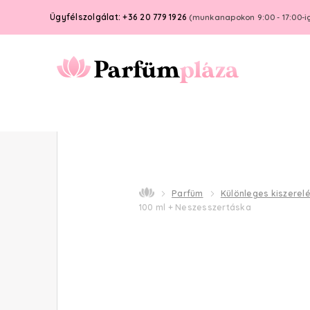
Ügyfélszolgálat: +36 20 779 1926
(munkanapokon 9:00 - 17:00-i
Parfüm
Különleges kiszerel
100 ml + Neszesszertáska