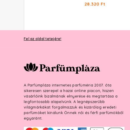
18.260 Ft -tól
28.320 Ft
Fel az oldal tetejére!
A Parfümpláza internetes parfüméria 2007. óta
sikeresen szerepel a hazai online piacon, hiszen
vásárlóink bizalmának elnyerése és megtartása a
legfontosabb alapelvünk. A legnépszerűbb
világmárkákat forgalmazzuk és kizárólag eredeti
parfümöket kínálunk Önnek női és férfi parfümökből
egyaránt.