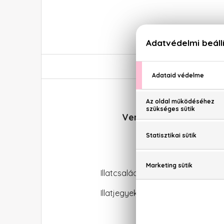
Versace Crystal Noir S
Illatcsalád: Orientális-virágos
Illatjegyek: Fekete ribizli, fekete 