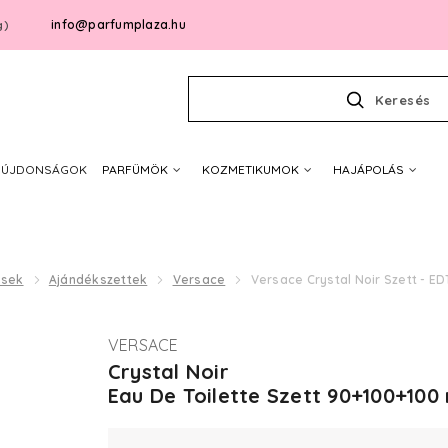
info@parfumplaza.hu
g)
Keresés
ÚJDONSÁGOK
PARFÜMÖK
KOZMETIKUMOK
HAJÁPOLÁS
ések
Ajándékszettek
Versace
Versace Crystal Noir Szett - ED
VERSACE
Crystal Noir
Eau De Toilette Szett 90+100+100 