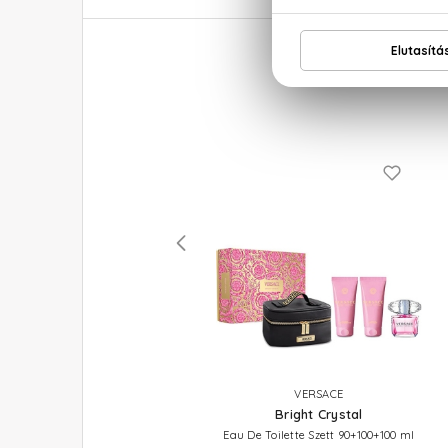
VERSACE
VERSACE
Yellow Diamond Intense
Bright Crystal
Eau De Parfum
Eau De Toilette Szett 90+100+100 ml