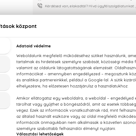
Kérdésed van, elakadtál? Hívd ügyfélszolgálatunkat:
LEÍRÁS
ÉRTÉKELÉSEK (0)
SZÁLLÍTÁS
zett - EDT 90 ml + Testápoló 100 ml + Tusfürdő 1
füge, ibolya, tubarózsa, frangipáni, jázmin, szantálfa, cashmeran