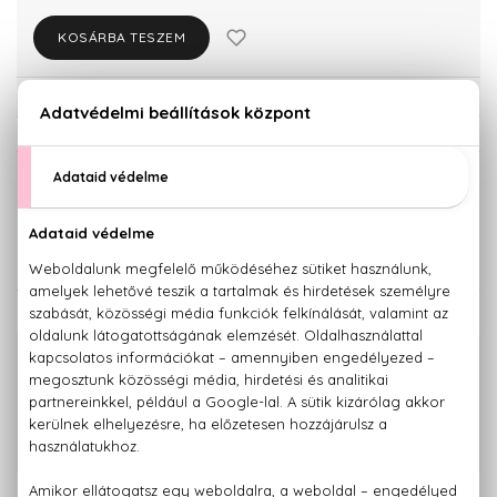
KOSÁRBA TESZEM
Törzsvásárlóknak csak:
35.245 Ft
KISZERELÉS KIVÁLASZTÁSA
100 ml
180 ml
30.520 Ft
37.100 Ft
KAPCSOLÓDÓ TERMÉKEK
100% eredeti termékek,
14 napos visszaküldési garanciával
+36 20
Kérdésed van, elakadtál? Hívd ügyfélszolgálatunkat:
779 1926