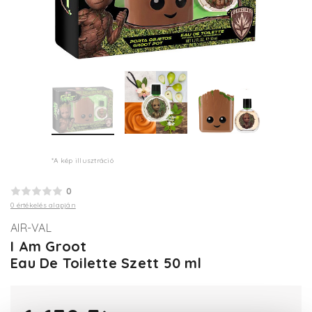
*A kép illusztráció
0
0 értékelés alapján
AIR-VAL
I Am Groot
Eau De Toilette Szett 50 ml