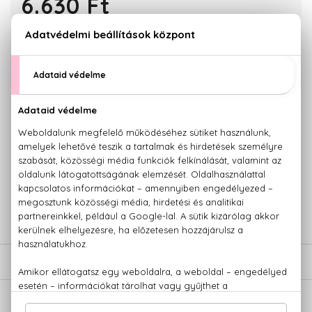
6.630 Ft
KOSÁRBA TESZEM
Törzsvásárlóknak csak:
6.299 Ft
KAPCSOLÓDÓ TERMÉKEK
100% eredeti termékek,
14 napos visszaküldési garanciával
+36 20
Kérdésed van, elakadtál? Hívd ügyfélszolgálatunkat:
779 1926
LEÍRÁS
ÉRTÉKELÉSEK (0)