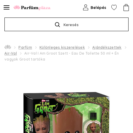
Belépés
Keresés
Parfüm
Különleges kiszerelések
Ajándékszettek
Air-Val
Air-Val I Am Groot Szett - Eau De Toilette 50 ml + Én
vagyok Groot tartóka