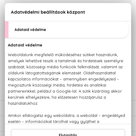
KOSÁRBA TESZEM
Törzsvásárlóknak csak:
2.679 Ft
KAPCSOLÓDÓ TERMÉKEK
100% eredeti termékek,
14 napos visszaküldési garanciával
+36 20
Kérdésed van, elakadtál? Hívd ügyfélszolgálatunkat:
779 1926
LEÍRÁS
ÉRTÉKELÉSEK (0)