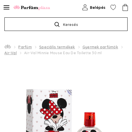
Belépés
Keresés
Parfüm
Speciális termékek
Gyermek parfümök
Air-Val
Air-Val Minnie Mouse Eau De Toilette 30 ml