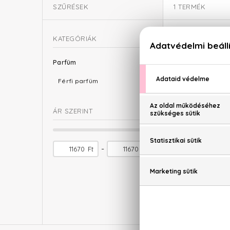
SZŰRÉSEK
1
TERMÉK
KATEGÓRIÁK
Parfüm
Férfi parfüm
ÁR SZERINT
-
Ft
Ft
AR
Aramis P
Eau De
11.670