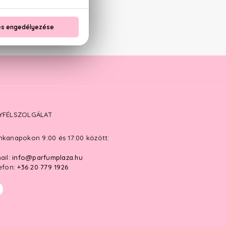
YFÉLSZOLGÁLAT
kanapokon 9:00 és 17:00 között:
ail:
info@parfumplaza.hu
efon:
+36 20 779 1926