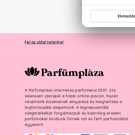
Fel az oldal tetejére!
A Parfümpláza internetes parfüméria 2007. óta
sikeresen szerepel a hazai online piacon, hiszen
vásárlóink bizalmának elnyerése és megtartása a
legfontosabb alapelvünk. A legnépszerűbb
világmárkákat forgalmazzuk és kizárólag eredeti
parfümöket kínálunk Önnek női és férfi parfümökből
egyaránt.