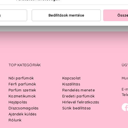
TOP KATEGÓRIÁK
ÜG
Női parfümök
Kapcsolat
Mun
Férfi parfümök
Kiszállítás
E-m
Parfüm szettek
Rendelés menete
Tel
Kozmetikumok
Eredeti parfümök
Hajápolás
Hírlevél feliratkozás
Díszcsomagolás
Sütik beállítása
Ajándék küldés
Rólunk