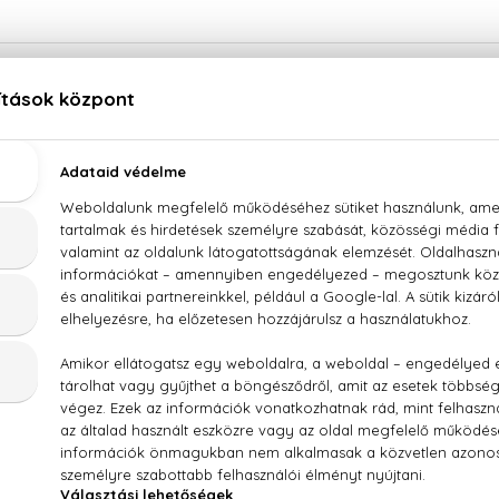
AMIS
our Homme
 Toilette
 Ft -tól