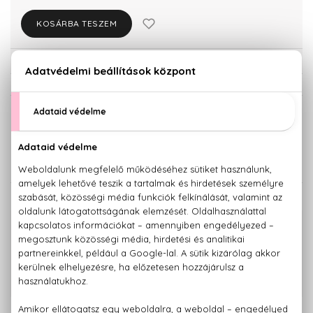
KOSÁRBA TESZEM
Törzsvásárlóknak csak:
10.669 Ft
KISZERELÉS KIVÁLASZTÁSA
80 ml
11.230 Ft
KAPCSOLÓDÓ TERMÉKEK
100% eredeti termékek,
14 napos visszaküldési garanciával
+36 20
Kérdésed van, elakadtál? Hívd ügyfélszolgálatunkat:
779 1926