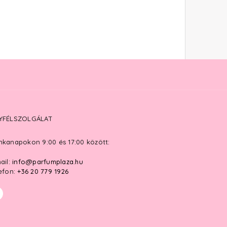
YFÉLSZOLGÁLAT
kanapokon 9:00 és 17:00 között:
ail:
info@parfumplaza.hu
efon:
+36 20 779 1926