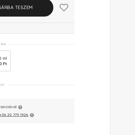
SÁRBA TESZEM
TÁSA
5 ml
0 Ft
KEK
ranciával
+36 20 779 1926