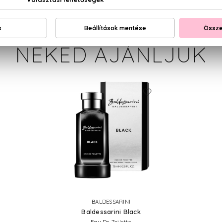
NEKED AJÁNLJUK
BALDESSARINI
Baldessarini Black