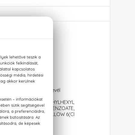
 fenyő, pacsuli, dohánylevél
CYLATE, LINALOOL, ETHYLHEXYL
YL IONONE, BENZYL BENZOATE,
YELLOW 5(CI 19140), YELLOW 6(CI