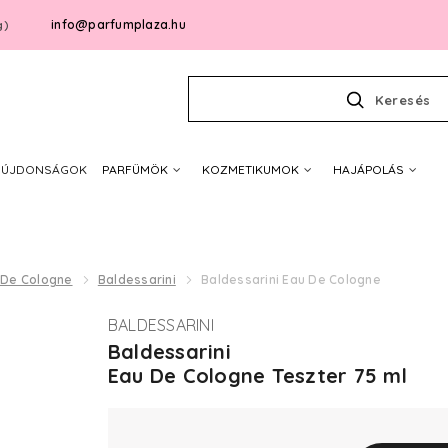
info@parfumplaza.hu
g)
Keresés
ÚJDONSÁGOK
PARFÜMÖK
KOZMETIKUMOK
HAJÁPOLÁS
 De Cologne
Baldessarini
Baldessarini Eau De Cologne
BALDESSARINI
Baldessarini
Eau De Cologne Teszter 75 ml