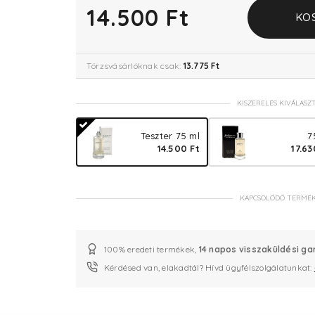
14.500 Ft
KO
Törzsvásárlóknak csak:
13.775 Ft
KISZERELÉS KIVÁLASZ
Teszter 75 ml
7
14.500 Ft
17.63
KAPCSOLÓDÓ TERMÉ
100% eredeti termékek,
14 napos visszaküldési ga
Kérdésed van, elakadtál? Hívd ügyfélszolgálatunkat: