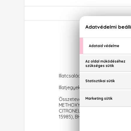
Illatcsalád: Orientális-fűszeres
Illatjegyek: Mandarin, keserűnara
Összetevők: ALCOHOL, FRAGRA
METHOXYCINNAMATE, DIETHYLA
CITRONELLOL, HYDROXYCITRONELLA
15985), BHT.