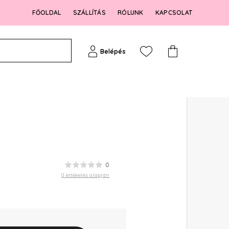
FŐOLDAL
SZÁLLÍTÁS
RÓLUNK
KAPCSOLAT
Belépés
0
0 értékelés alapján