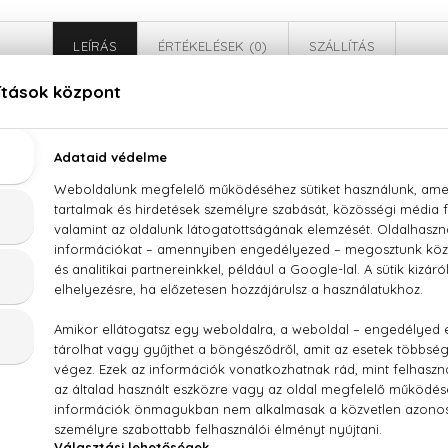
LEÍRÁS
ÉRTÉKELÉSEK (0)
SZÁLLÍTÁS
Baldessarini Eau De Cologne
ncs, menta, pacsuli virág, szegfűszeg, köménymag, szantálfa,
NCE (PARFUM), WATER (AQUA), LIMONENE, BENZYL SALI
MINO HYDROXYBENZOYL HEXYL BENZOATE, ALPHA-ISOMETH
L, EUGENOL,, GERANIOL, CITRAL, EXT. VIOLET 2(CI 60730), 