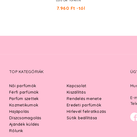
Eau De Toilette
7.960 Ft -tól
TOP KATEGÓRIÁK
ÜG
Női parfümök
Kapcsolat
Mun
Férfi parfümök
Kiszállítás
E-m
Parfüm szettek
Rendelés menete
Tel
Kozmetikumok
Eredeti parfümök
Hajápolás
Hírlevél feliratkozás
Díszcsomagolás
Sütik beállítása
Ajándék küldés
Rólunk