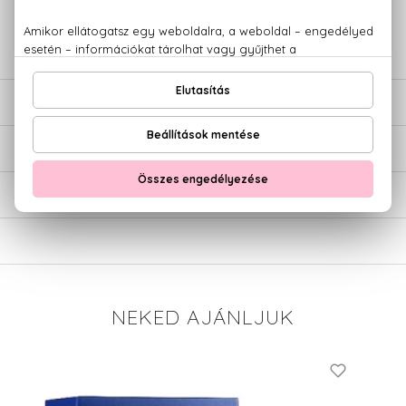
+36 20
Kérdésed van, elakadtál? Hívd ügyfélszolgálatunkat:
779 1926
LEÍRÁS
ÉRTÉKELÉSEK (0)
SZÁLLÍTÁS
NEKED AJÁNLJUK