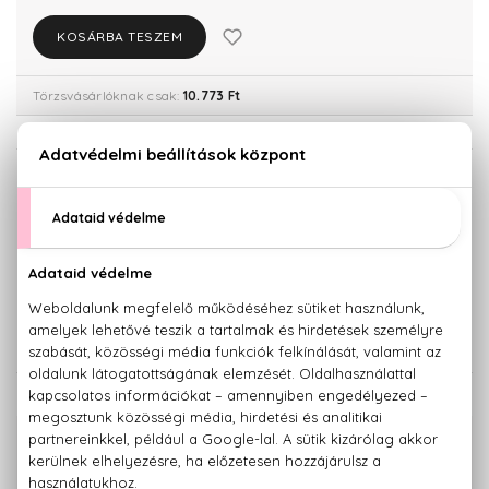
KOSÁRBA TESZEM
Törzsvásárlóknak csak:
10.773 Ft
KISZERELÉS KIVÁLASZTÁSA
Teszter 100 ml
50 ml
7.960 Ft
11.340 Ft
100 ml
13.720 Ft
KAPCSOLÓDÓ TERMÉKEK
100% eredeti termékek,
14 napos visszaküldési garanciával