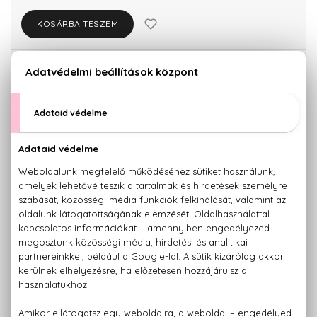
KOSÁRBA TESZEM
Törzsvásárlóknak csak:
9.206 Ft
KISZERELÉS KIVÁLASZTÁSA
100 ml
50 ml
9.690 Ft
11.340 Ft
KAPCSOLÓDÓ TERMÉKEK
100% eredeti termékek,
14 napos visszaküldési garanciával
+36 20
Kérdésed van, elakadtál? Hívd ügyfélszolgálatunkat:
779 1926