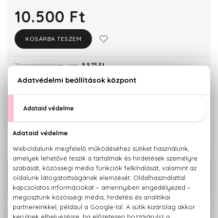
10.500 Ft
KOSÁRBA TESZEM
Törzsvásárlóknak csak:
9.975 Ft
KISZERELÉS KIVÁLASZTÁSA
ÚJDONSÁG
ÚJDONSÁG
50 ml
100 ml
10.500 Ft
18.610 Ft
KAPCSOLÓDÓ TERMÉKEK
The Icon Woman Deo spray 150 ml
1.870 Ft