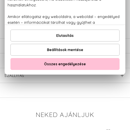
100% eredeti termékek,
14 napos visszaküldési garanciával
+36 20
Kérdésed van, elakadtál? Hívd ügyfélszolgálatunkat:
779 1926
LEÍRÁS
ÉRTÉKELÉSEK (0)
SZÁLLÍTÁS
NEKED AJÁNLJUK