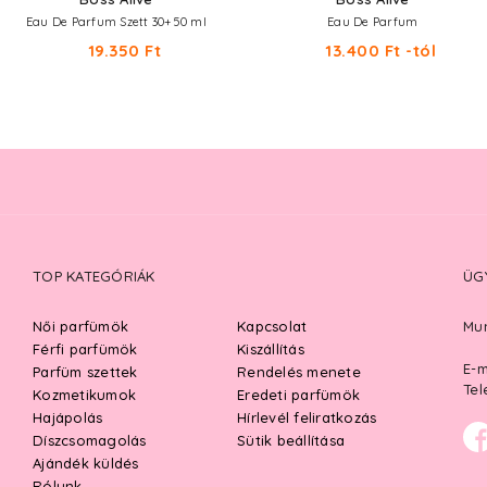
Eau De Parfum Szett 30+50 ml
Eau De Parfum
19.350 Ft
13.400 Ft -tól
TOP KATEGÓRIÁK
ÜG
Női parfümök
Kapcsolat
Mun
Férfi parfümök
Kiszállítás
E-m
Parfüm szettek
Rendelés menete
Tel
Kozmetikumok
Eredeti parfümök
Hajápolás
Hírlevél feliratkozás
Díszcsomagolás
Sütik beállítása
Ajándék küldés
Rólunk