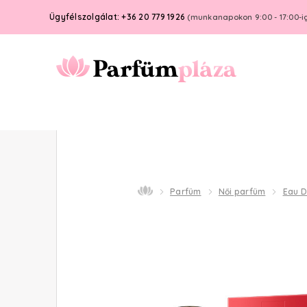
Ügyfélszolgálat: +36 20 779 1926
(munkanapokon 9:00 - 17:00-i
Parfüm
Női parfüm
Eau 