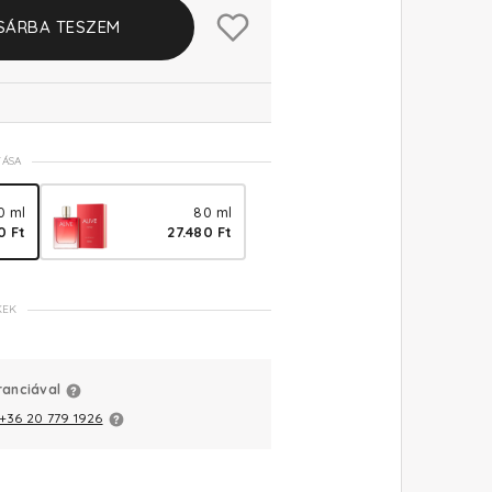
SÁRBA TESZEM
TÁSA
0 ml
80 ml
0 Ft
27.480 Ft
KEK
ranciával
+36 20 779 1926