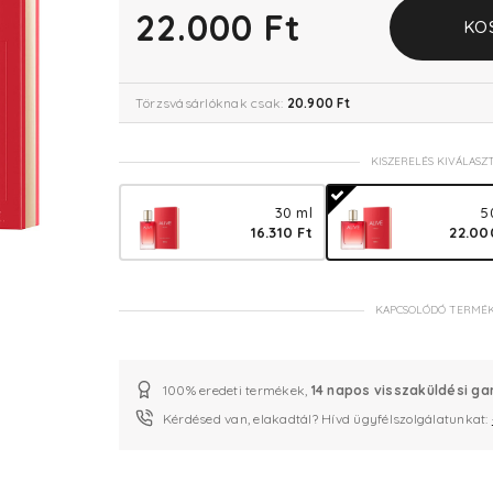
22.000 Ft
KO
Törzsvásárlóknak csak:
20.900 Ft
KISZERELÉS KIVÁLASZ
30 ml
5
16.310 Ft
22.00
KAPCSOLÓDÓ TERMÉ
100% eredeti termékek,
14 napos visszaküldési ga
Kérdésed van, elakadtál? Hívd ügyfélszolgálatunkat: