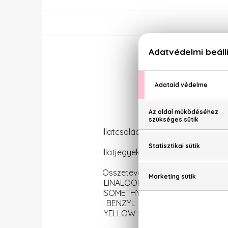
Illatcsalád: Gyümölcsös-fás
Illatjegyek: málna, jázmin, vetive
Összetevők: ALCOHOL DENAT. ·
·LINALOOL · HYDROXYCITRONEL
ISOMETHYL IONONE ·CITRAL · GE
· BENZYL ALCOHOL ·FARNESOL · CI
·YELLOW 5 (CI 19140).