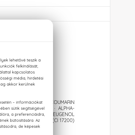
ICYLATE · LIMONENE · COUMARIN
ETHANE ·CITRONELLOL · ALPHA-
PERIDINOL)CITRATE · ISOEUGENOL
 2(CI 60730) · RED 33 (CI 17200)