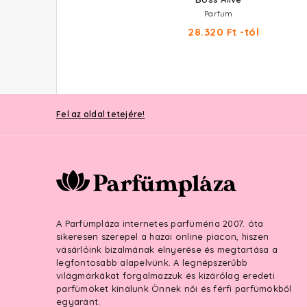
Parfum
28.320 Ft -tól
Fel az oldal tetejére!
A Parfümpláza internetes parfüméria 2007. óta
sikeresen szerepel a hazai online piacon, hiszen
vásárlóink bizalmának elnyerése és megtartása a
legfontosabb alapelvünk. A legnépszerűbb
világmárkákat forgalmazzuk és kizárólag eredeti
parfümöket kínálunk Önnek női és férfi parfümökből
egyaránt.