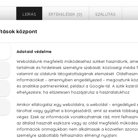
LEÍRÁS
ÉRTÉKELÉSEK (0)
SZÁLLÍTÁS
Boss Alive Intense Eau De Parfum
r, tonkabab, benzoeviasz
 PARFUM/FRAGRANCE ·AQUA/WATER/EAU · ETHYLHEXYL SAL
LAL · BENZYLSALICYLATE · BUTYL METHOXYDIBENZOYLM
RANIOL · EUGENOL · ALCOHOL ·TRIS(TETRAMETHYLHYDROXYPI
NNAMAL · BENZYL BENZOATE ·RED 4 (CI 14700) · EXT. VIOLET