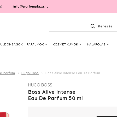
info@parfumplaza.hu
g)
Keresés
ÚJDONSÁGOK
PARFÜMÖK
KOZMETIKUMOK
HAJÁPOLÁS
De Parfum
Hugo Boss
Boss Alive Intense Eau De Parfum
HUGO BOSS
Boss Alive Intense
Eau De Parfum 50 ml