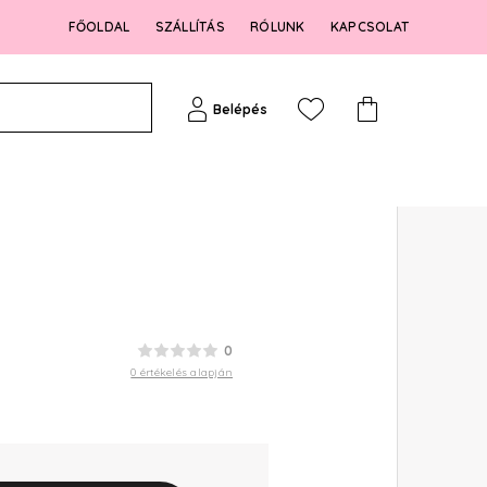
FŐOLDAL
SZÁLLÍTÁS
RÓLUNK
KAPCSOLAT
Belépés
0
0 értékelés alapján