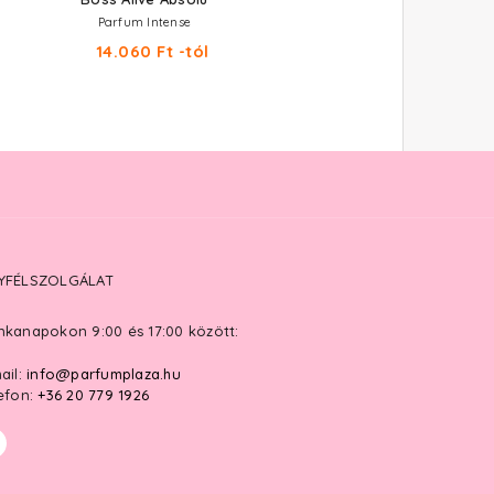
Parfum Intense
14.060 Ft -tól
YFÉLSZOLGÁLAT
kanapokon 9:00 és 17:00 között:
ail:
info@parfumplaza.hu
efon:
+36 20 779 1926