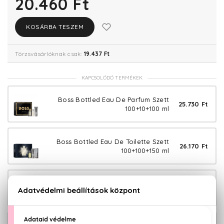
20.460 Ft
KOSÁRBA TESZEM
Törzsvásárlóknak csak:
19.437 Ft
KAPCSOLÓDÓ TERMÉKEK
Boss Bottled Eau De Parfum Szett
25.730 Ft
100+10+100 ml
Boss Bottled Eau De Toilette Szett
26.170 Ft
100+100+150 ml
Boss Bottled Eau De Toilette Szett
28.320 Ft
100+100+75 ml