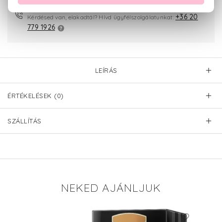
+36 20
Kérdésed van, elakadtál? Hívd ügyfélszolgálatunkat:
779 1926
LEÍRÁS
ÉRTÉKELÉSEK (0)
SZÁLLÍTÁS
NEKED AJÁNLJUK