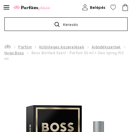
Belépés
Keresés
Parfüm
Különleges kiszerelések
Ajándékszettek
Hugo Boss
Boss Bottled Szett - Parfum 50 ml + Deo spray 150
ml