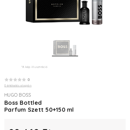
*A kép illusztráció
0
0 értékelés alapján
HUGO BOSS
Boss Bottled
Parfum Szett 50+150 ml