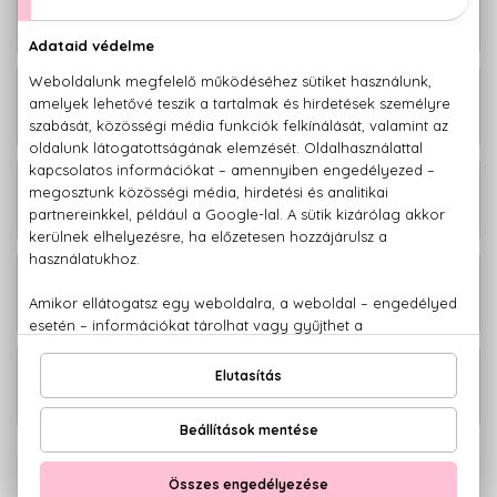
Boss Bottled Eau De Toilette Szett
23.530 Ft
50+150 ml
Boss Bottled Eau De Parfum Szett
21.340 Ft
50+150 ml
Boss Bottled Zsebparfüm szett 4x10
15.430 Ft
ml
10.790 Ft -
Boss Bottled Eau De Toilette
tól
23.090 Ft -
Boss Bottled Eau De Parfum
tól
100% eredeti termékek,
14 napos visszaküldési garanciával