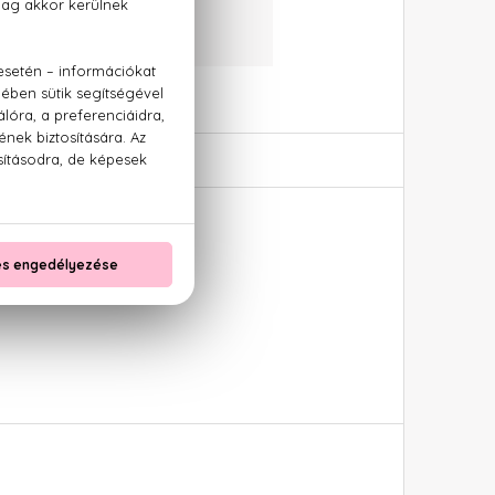
ranciával
+36 20 779 1926
l + Infinite 10 ml