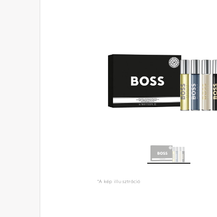
*A kép illusztráció