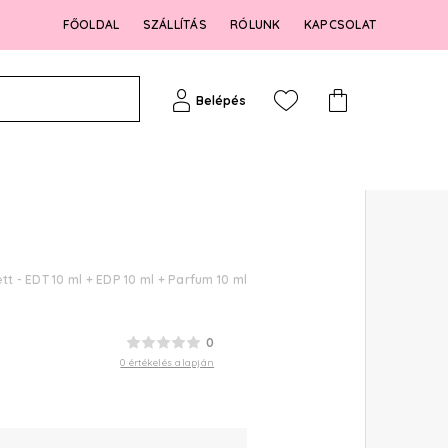
FŐOLDAL
SZÁLLÍTÁS
RÓLUNK
KAPCSOLAT
Belépés
 - EDT 10 ml + EDP 10 ml + Parfum 10 ml
0
0 értékelés alapján