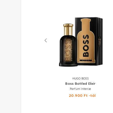
ÚJDONSÁG
HUGO BOSS
HUGO BOSS
Boss Bottled Beyond
Boss Bottled Elixir
Utántölthető Eau De Parfum
Parfum Intense
26.170 Ft -tól
20.900 Ft -tól