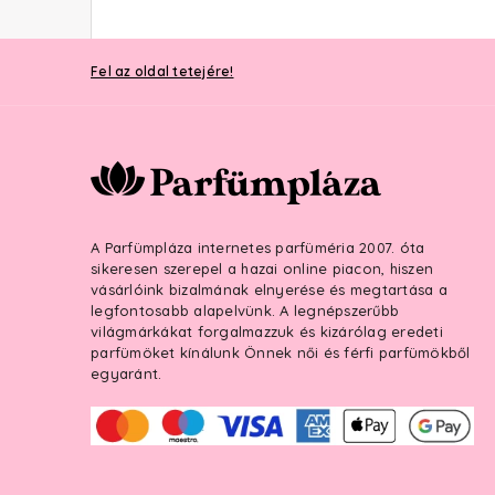
Fel az oldal tetejére!
A Parfümpláza internetes parfüméria 2007. óta
sikeresen szerepel a hazai online piacon, hiszen
vásárlóink bizalmának elnyerése és megtartása a
legfontosabb alapelvünk. A legnépszerűbb
világmárkákat forgalmazzuk és kizárólag eredeti
parfümöket kínálunk Önnek női és férfi parfümökből
egyaránt.