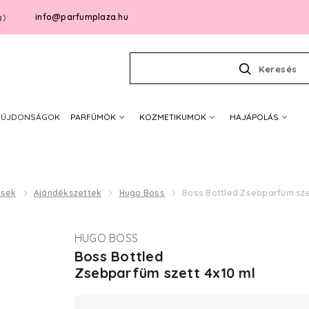
info@parfumplaza.hu
g)
Keresés
ÚJDONSÁGOK
PARFÜMÖK
KOZMETIKUMOK
HAJÁPOLÁS
ések
Ajándékszettek
Hugo Boss
Boss Bottled Zsebparfüm szett
HUGO BOSS
Boss Bottled
Zsebparfüm szett 4x10 ml