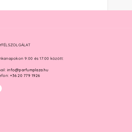
YFÉLSZOLGÁLAT
kanapokon 9:00 és 17:00 között:
ail:
info@parfumplaza.hu
efon:
+36 20 779 1926