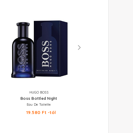
HUGO BOSS
HUGO BOSS
Boss Bottled Night
Boss Bottled Unlimited
Eau De Toilette
Eau De Toilette
19.580 Ft -tól
20.460 Ft -tól