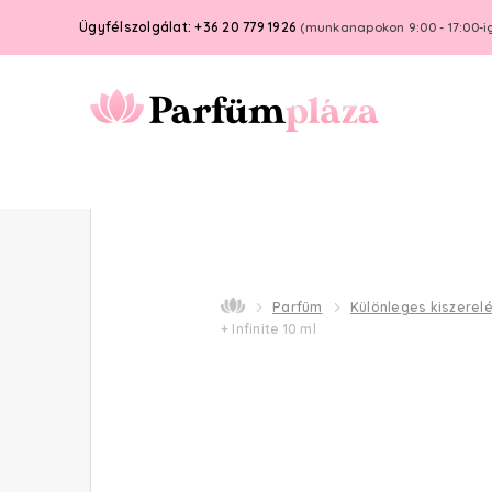
Ügyfélszolgálat: +36 20 779 1926
(munkanapokon 9:00 - 17:00-i
Parfüm
Különleges kiszerel
+ Infinite 10 ml