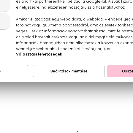
100% eredeti termékek,
14 napos visszaküldési ga
Kérdésed van, elakadtál? Hívd ügyfélszolgálatunkat:
LEÍRÁS
ÉRTÉKELÉSEK (0)
SZÁLLÍTÁS
parfüm szett - EDT 10 ml + EDP 10 ml + Parfum 10 m