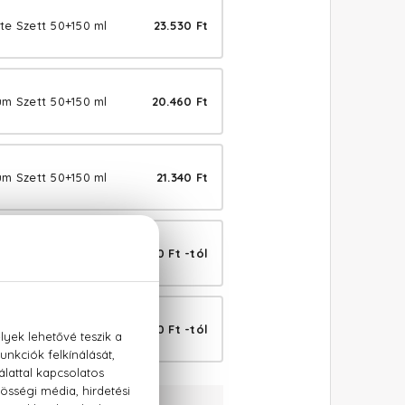
te Szett 50+150 ml
23.530 Ft
um Szett 50+150 ml
20.460 Ft
um Szett 50+150 ml
21.340 Ft
ed Eau De Toilette
10.790 Ft -tól
led Eau De Parfum
23.090 Ft -tól