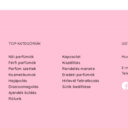
TOP KATEGÓRIÁK
ÜG
Női parfümök
Kapcsolat
Mun
Férfi parfümök
Kiszállítás
E-m
Parfüm szettek
Rendelés menete
Tel
Kozmetikumok
Eredeti parfümök
Hajápolás
Hírlevél feliratkozás
Díszcsomagolás
Sütik beállítása
Ajándék küldés
Rólunk