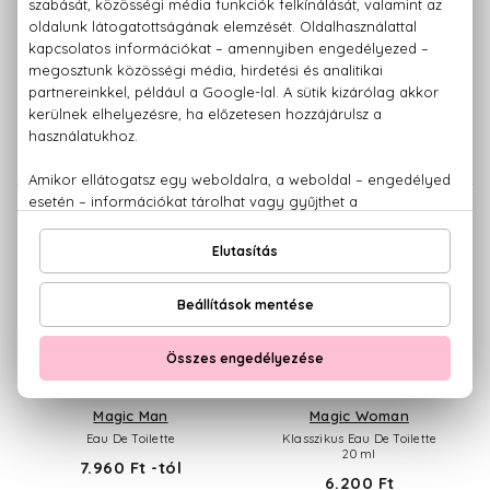
BRUNO BANANI
BRUNO BANANI
Loyal Man
Made for Men
Eau De Parfum
Eau De Toilette
8.170 Ft -tól
5.320 Ft -tól
BRUNO BANANI
BRUNO BANANI
Magic Man
Magic Woman
Eau De Toilette
Klasszikus Eau De Toilette
20 ml
7.960 Ft -tól
6.200 Ft