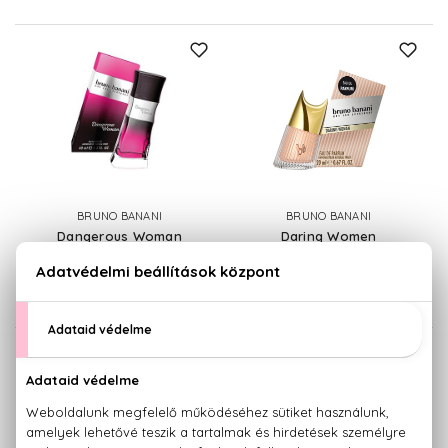
BRUNO BANANI
BRUNO BANANI
Dangerous Woman
Daring Women
Klasszikus Eau De Toilette
Eau De Parfum
20 ml
7.500 Ft -tól
7.520 Ft