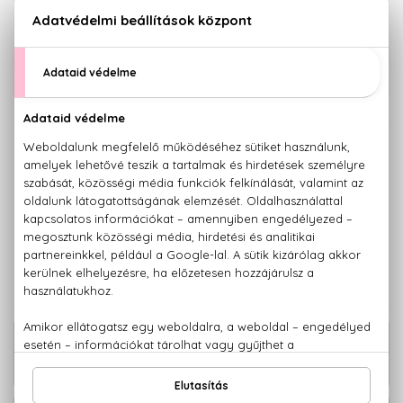
KOSÁRBA TESZEM
Törzsvásárlóknak csak:
33.583 Ft
KISZERELÉS KIVÁLASZTÁSA
30 ml
50 ml
19.140 Ft
24.850 Ft
100 ml
35.350 Ft
KAPCSOLÓDÓ TERMÉKEK
19.580 Ft -
Goddess Utántölthető Parfum
tól