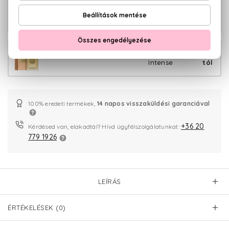
Goddess Eau De Parfum Szett 50+75
28.320 Ft
ml
Goddess Utántölthető Eau De Parfum
19.580 Ft -
Intense
tól
100% eredeti termékek,
14 napos visszaküldési garanciával
+36 20
Kérdésed van, elakadtál? Hívd ügyfélszolgálatunkat:
779 1926
LEÍRÁS
ÉRTÉKELÉSEK (0)