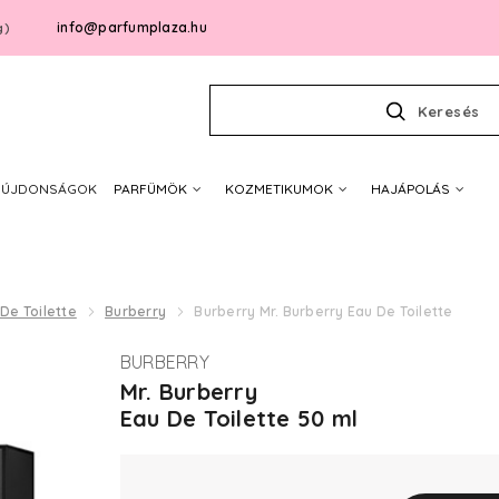
info@parfumplaza.hu
g)
Keresés
ÚJDONSÁGOK
PARFÜMÖK
KOZMETIKUMOK
HAJÁPOLÁS
De Toilette
Burberry
Burberry Mr. Burberry Eau De Toilette
BURBERRY
Mr. Burberry
Eau De Toilette 50 ml