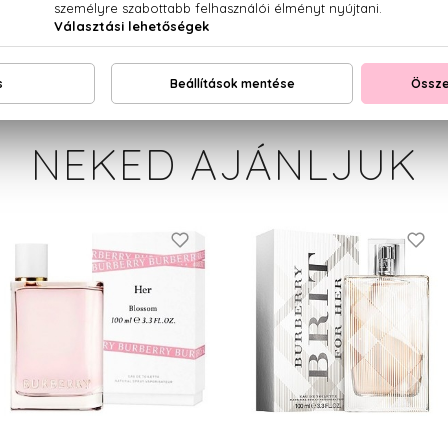
MAL, EXT.VIOLET 2 (CI 60730), YELLOW 5 (CI 19140), BLUE 1 (C
NEKED AJÁNLJUK