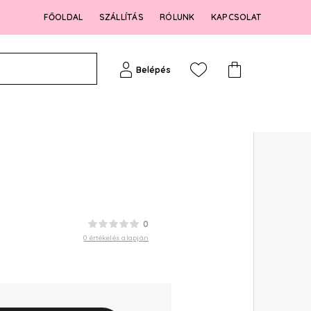
FŐOLDAL
SZÁLLÍTÁS
RÓLUNK
KAPCSOLAT
Belépés
0
0 értékelés alapján