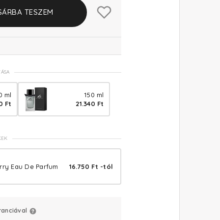
SÁRBA TESZEM
TÁSA
0 ml
150 ml
0 Ft
21.340 Ft
KEK
erry Eau De Parfum
16.750 Ft -tól
ranciával