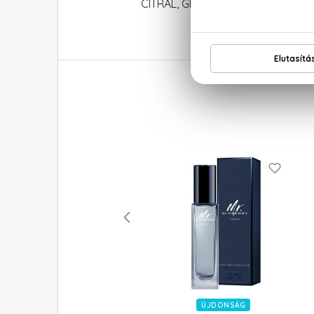
CITRAL, GERANIOL, EUGENOL, CINNA
ÚJDONSÁG