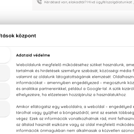
Kérdésed van, elakadtál? Hívd ügyfélszolgálatunkat:
LEÍRÁS
ÉRTÉKELÉSEK (0)
SZÁLLÍTÁS
Burberry Mr. Burberry Eau De Toilette
 tárkony, nyírfalevél, szerecsendió, cédrus, szantálfa, guajakf
, AQUA/WATER/EAU, PARFUM/FRAGRANCE, LIMONENE, E
OXYBENZOYL HEXYL BENZOATE, CITRONELLOL, ALPHA-ISOM