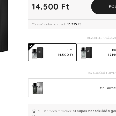
14.500 Ft
KO
Törzsvásárlóknak csak:
13.775 Ft
KISZERELÉS KIVÁLASZ
50 ml
10
14.500 Ft
19.14
KAPCSOLÓDÓ TERMÉ
Mr. Burb
100% eredeti termékek,
14 napos visszaküldési ga