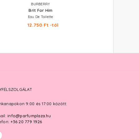
BURBERRY
BURBERRY
Brit For Him
Brit Sheer
Eau De Toilette
Eau De Toilette
12.750 Ft -tól
13.620 Ft -tól
YFÉLSZOLGÁLAT
kanapokon 9:00 és 17:00 között:
ail:
info@parfumplaza.hu
efon:
+36 20 779 1926