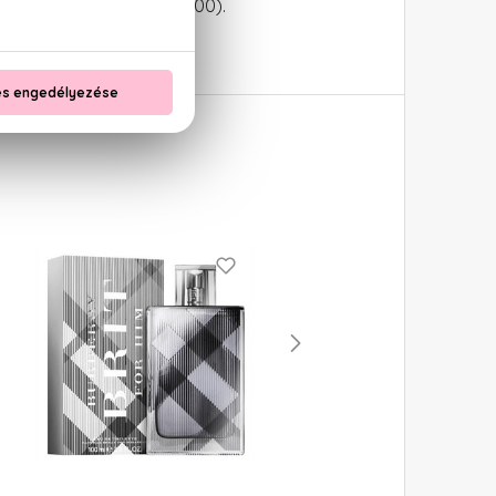
I 42090), RED 33 (CI 17200).