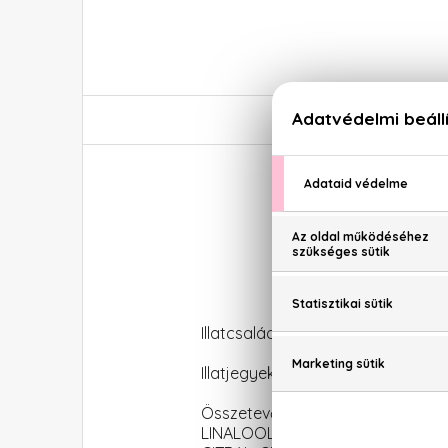
Illatcsalád: Aromás-fás
Illatjegyek: grapefruit, kardamom,
Összetevők: ALCOHOL DENAT.
LINALOOL, DIETHYLAMINO HYDR