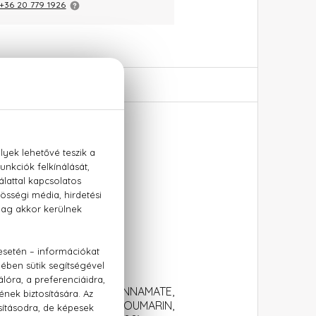
+36 20 779 1926
a, vetiver
THYLHEXYL METHOXYCINNAMATE,
ETHYL IONONE, BHT, COUMARIN,