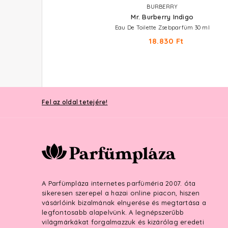
VERSACE
BURBERRY
Pour Homme
Mr. Burberry Indigo
Eau De Toilette Mini 5 ml
Eau De Toilette Zsebparfüm 30 ml
5.980 Ft
18.830 Ft
Fel az oldal tetejére!
A Parfümpláza internetes parfüméria 2007. óta
sikeresen szerepel a hazai online piacon, hiszen
vásárlóink bizalmának elnyerése és megtartása a
legfontosabb alapelvünk. A legnépszerűbb
világmárkákat forgalmazzuk és kizárólag eredeti