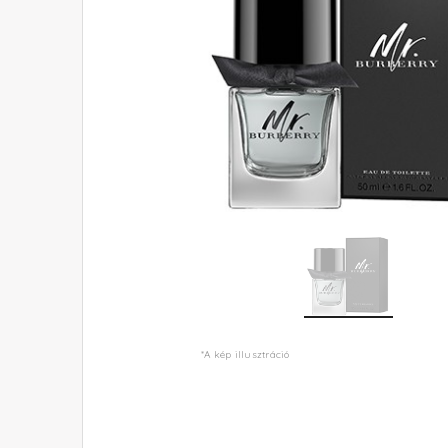
*A kép illusztráció