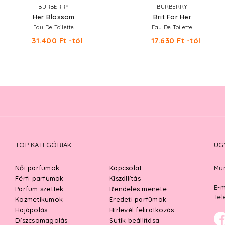
BURBERRY
BURBERRY
Her Blossom
Brit For Her
Eau De Toilette
Eau De Toilette
31.400 Ft -tól
17.630 Ft -tól
TOP KATEGÓRIÁK
ÜG
Női parfümök
Kapcsolat
Mun
Férfi parfümök
Kiszállítás
E-m
Parfüm szettek
Rendelés menete
Tel
Kozmetikumok
Eredeti parfümök
Hajápolás
Hírlevél feliratkozás
Díszcsomagolás
Sütik beállítása