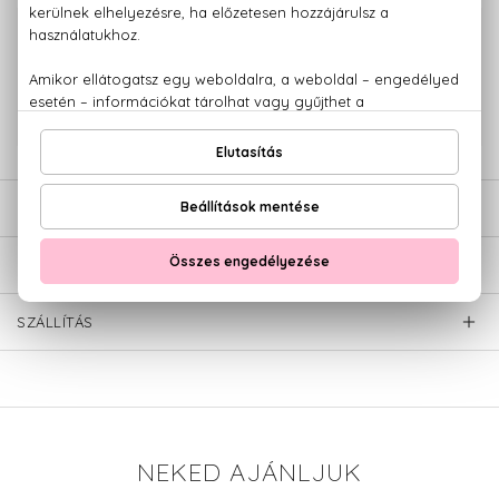
100% eredeti termékek,
14 napos visszaküldési garanciával
+36 20
Kérdésed van, elakadtál? Hívd ügyfélszolgálatunkat:
779 1926
LEÍRÁS
ÉRTÉKELÉSEK (0)
SZÁLLÍTÁS
NEKED AJÁNLJUK