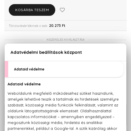
KOSÁRBA TESZEM
Törzsvásárlóknak csak:
20.273 Ft
KISZERELÉS KIVÁLASZTÁSA
50 ml
100 ml
14.500 Ft
19.140 Ft
150 ml
21.340 Ft
KAPCSOLÓDÓ TERMÉKEK
16.750 Ft -
Mr. Burberry Eau De Parfum
tól