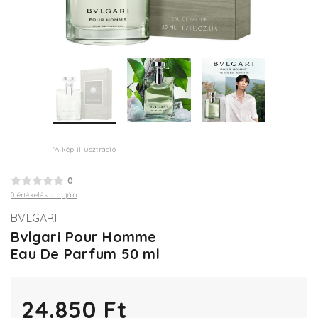
*A kép illusztráció
0
0 értékelés alapján
BVLGARI
Bvlgari Pour Homme
Eau De Parfum 50 ml
24.850 Ft