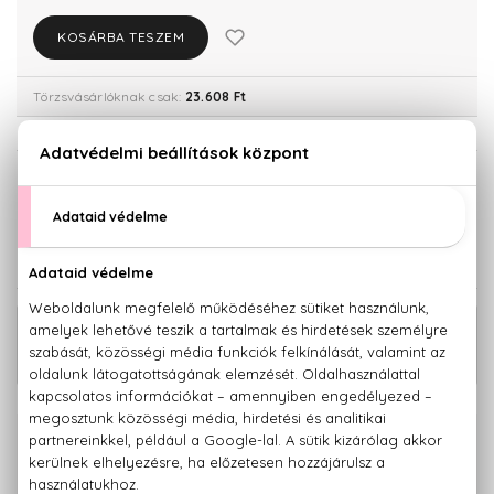
KOSÁRBA TESZEM
Törzsvásárlóknak csak:
23.608 Ft
KISZERELÉS KIVÁLASZTÁSA
50 ml
100 ml
24.850 Ft
30.520 Ft
KAPCSOLÓDÓ TERMÉKEK
Bvlgari Pour Homme Klasszikus Eau
12.310 Ft -
De Toilette
tól
100% eredeti termékek,
14 napos visszaküldési garanciával
+36 20
Kérdésed van, elakadtál? Hívd ügyfélszolgálatunkat: