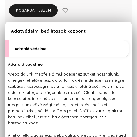
KOSÁRBA TESZEM
Törzsvásárlóknak csak:
61.104 Ft
KISZERELÉS KIVÁLASZTÁSA
Teszter 100 ml
64.320 Ft
KAPCSOLÓDÓ TERMÉKEK
100% eredeti termékek,
14 napos visszaküldési garanciával
+36 20
Kérdésed van, elakadtál? Hívd ügyfélszolgálatunkat:
779 1926