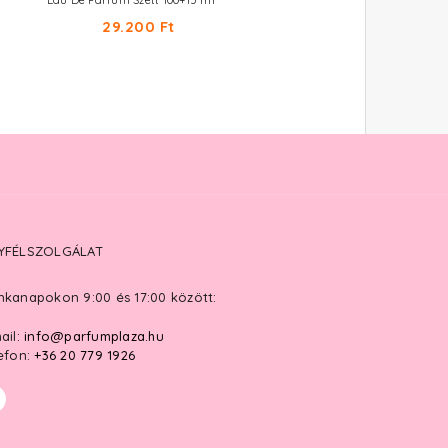
Eau De Parfum Szett 100+15 ml
Eau De Parfum
29.200 Ft
26.610 Ft -tól
YFÉLSZOLGÁLAT
kanapokon 9:00 és 17:00 között:
ail:
info@parfumplaza.hu
efon:
+36 20 779 1926