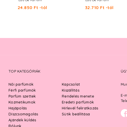
Eau De Parfum
Eau De Parfum
24.850 Ft -tól
32.710 Ft -tól
TOP KATEGÓRIÁK
ÜG
Női parfümök
Kapcsolat
Mun
Férfi parfümök
Kiszállítás
E-m
Parfüm szettek
Rendelés menete
Tel
Kozmetikumok
Eredeti parfümök
Hajápolás
Hírlevél feliratkozás
Díszcsomagolás
Sütik beállítása
Ajándék küldés
Rólunk