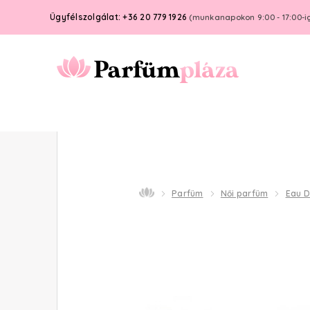
Ügyfélszolgálat: +36 20 779 1926
(munkanapokon 9:00 - 17:00-i
Parfüm
Női parfüm
Eau 