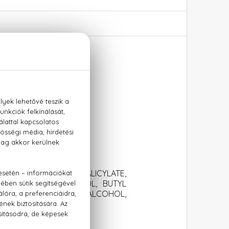
m
 LINALOOL, BENZYL SALICYLATE,
INNAMATE, ISOEUGENOL, BUTYL
RAL, FARNESOL, ANISE ALCOHOL,