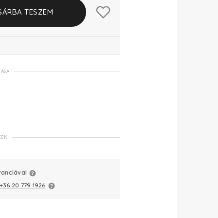
SÁRBA TESZEM
TÁSA
KEK
ranciával
+36 20 779 1926