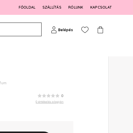
FŐOLDAL
SZÁLLÍTÁS
RÓLUNK
KAPCSOLAT
Belépés
rfum
0
0 értékelés alapján