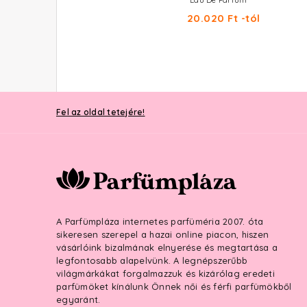
Eau De Parfum
Eau De Parfum
18.700 Ft -tól
20.020 Ft -tól
Fel az oldal tetejére!
A Parfümpláza internetes parfüméria 2007. óta
sikeresen szerepel a hazai online piacon, hiszen
vásárlóink bizalmának elnyerése és megtartása a
legfontosabb alapelvünk. A legnépszerűbb
világmárkákat forgalmazzuk és kizárólag eredeti
parfümöket kínálunk Önnek női és férfi parfümökből
egyaránt.