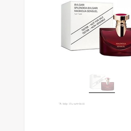
*A kép illusztráció