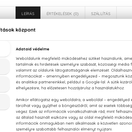
LEÍRÁS
ÉRTÉKELÉSEK (0)
SZÁLLÍTÁS
Bvlgari Splendida Magnolia Sensuel Eau De Parfu
ólia, narancsvirág, pacsuli, vanília
SD ALCOHOL 39-C), PARFUM (FRAGRANCE), AQUA (WATER),
BENZYL ALCOHOL, CITRONELLOL, ETHYLHEXYL METHOXYC
YLHEXYL SALICYLATE, GERANIOL, BENZYL BENZOATE, CIT