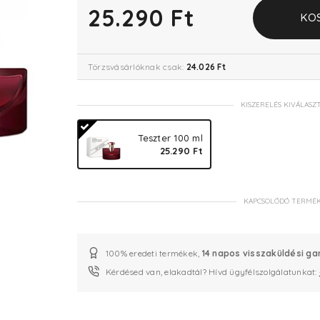
25.290 Ft
KO
Törzsvásárlóknak csak:
24.026 Ft
KISZERELÉS KIVÁLASZ
Teszter 100 ml
25.290 Ft
KAPCSOLÓDÓ TERMÉ
100% eredeti termékek,
14 napos visszaküldési ga
Kérdésed van, elakadtál? Hívd ügyfélszolgálatunkat: