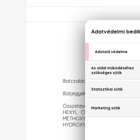
Illatcsalád: Virágos-ciprusos
Illatjegyek: Neroli, mandarin, magn
Összetevők: ALCOHOL DENAT. (
HEXYL CINNAMAL, LIMONENE, 
METHOXYDIBENZOYLMETHANE, ETH
HYDROXYCITRONELLAL, BHT