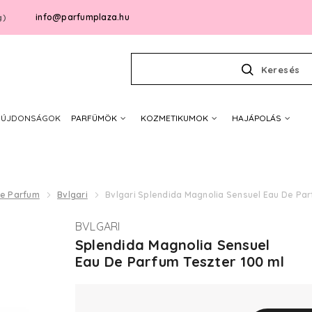
info@parfumplaza.hu
g)
Keresés
ÚJDONSÁGOK
PARFÜMÖK
KOZMETIKUMOK
HAJÁPOLÁS
De Parfum
Bvlgari
Bvlgari Splendida Magnolia Sensuel Eau De Pa
BVLGARI
Splendida Magnolia Sensuel
Eau De Parfum Teszter 100 ml