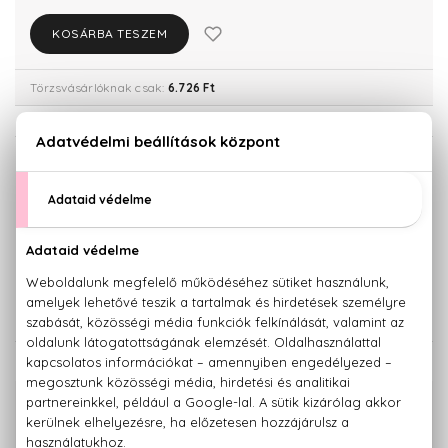
KOSÁRBA TESZEM
Törzsvásárlóknak csak:
6.726 Ft
KISZERELÉS KIVÁLASZTÁSA
30 ml
50 ml
7.080 Ft
9.470 Ft
100 ml
14.060 Ft
KAPCSOLÓDÓ TERMÉKEK
100% eredeti termékek,
14 napos visszaküldési garanciával