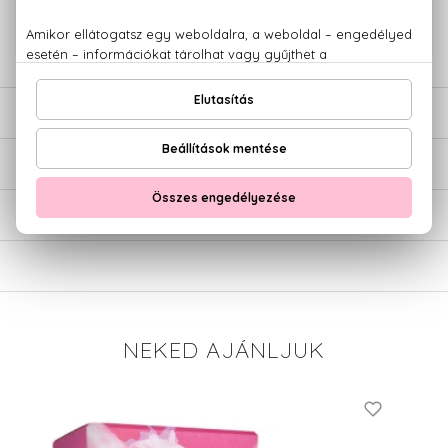
+36 20
Kérdésed van, elakadtál? Hívd ügyfélszolgálatunkat:
779 1926
LEÍRÁS
ÉRTÉKELÉSEK (0)
SZÁLLÍTÁS
NEKED AJÁNLJUK