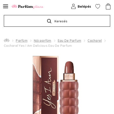
Belépés
Keresés
Parfüm
Női parfüm
Eau De Parfum
Cacharel
Cacharel Yes I Am Delicious Eau De Parfum