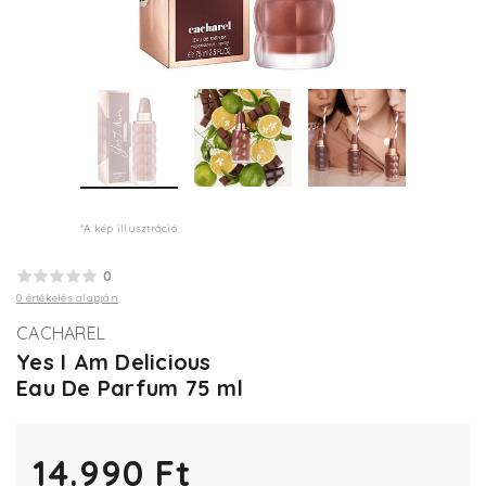
*A kép illusztráció
0
0 értékelés alapján
CACHAREL
Yes I Am Delicious
Eau De Parfum 75 ml
14.990 Ft