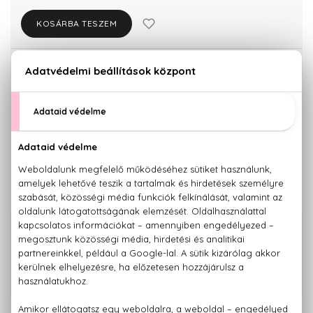
KOSÁRBA TESZEM
Törzsvásárlóknak csak:
14.241 Ft
KISZERELÉS KIVÁLASZTÁSA
Teszter 50 ml
75 ml
10.790 Ft
14.990 Ft
KAPCSOLÓDÓ TERMÉKEK
100% eredeti termékek,
14 napos visszaküldési garanciával
+36 20
Kérdésed van, elakadtál? Hívd ügyfélszolgálatunkat:
779 1926