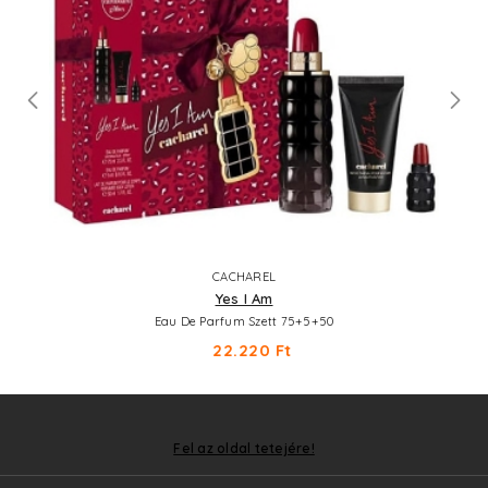
CACHAREL
Yes I Am
Eau De Parfum Szett 75+5+50
22.220 Ft
Fel az oldal tetejére!