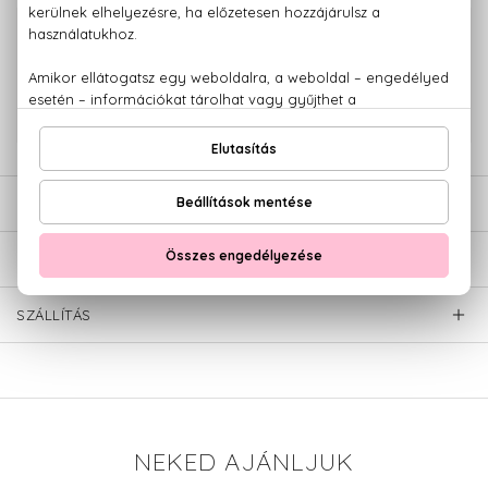
100% eredeti termékek,
14 napos visszaküldési garanciával
+36 20
Kérdésed van, elakadtál? Hívd ügyfélszolgálatunkat:
779 1926
LEÍRÁS
ÉRTÉKELÉSEK (0)
SZÁLLÍTÁS
NEKED AJÁNLJUK