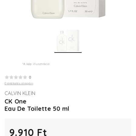
*A kép illusztráció
0
0 értékelés alapján
CALVIN KLEIN
CK One
Eau De Toilette 50 ml
9.910 Ft