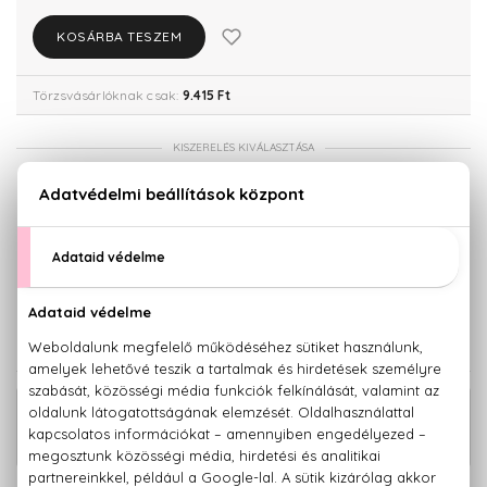
KOSÁRBA TESZEM
Törzsvásárlóknak csak:
9.415 Ft
KISZERELÉS KIVÁLASZTÁSA
50 ml
100 ml
9.910 Ft
11.010 Ft
200 ml
12.750 Ft
KAPCSOLÓDÓ TERMÉKEK
CK One Eau De Toilette Szett 100+150
12.310 Ft
ml