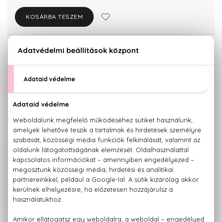
KOSÁRBA TESZEM
Törzsvásárlóknak csak:
12.322 Ft
KISZERELÉS KIVÁLASZTÁSA
50 ml
100 ml
10.790 Ft
12.970 Ft
KAPCSOLÓDÓ TERMÉKEK
100% eredeti termékek,
14 napos visszaküldési garanciával
+36 20
Kérdésed van, elakadtál? Hívd ügyfélszolgálatunkat:
779 1926