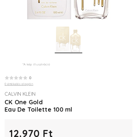
*A kép illusztráció
0
0 értékelés alapján
CALVIN KLEIN
CK One Gold
Eau De Toilette 100 ml
12.970 Ft