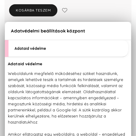
KOSÁRBA TESZEM
Törzsvásárlóknak csak:
13.357 Ft
KISZERELÉS KIVÁLASZTÁSA
100 ml
14.060 Ft
KAPCSOLÓDÓ TERMÉKEK
100% eredeti termékek,
14 napos visszaküldési garanciával
+36 20
Kérdésed van, elakadtál? Hívd ügyfélszolgálatunkat:
779 1926