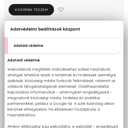
KOSÁRBA TESZEM
Törzsvásárlóknak csak:
14.241 Ft
KISZERELÉS KIVÁLASZTÁSA
Teszter 100 ml
100 ml
11.670 Ft
14.990 Ft
KAPCSOLÓDÓ TERMÉKEK
100% eredeti termékek,
14 napos visszaküldési garanciával
+36 20
Kérdésed van, elakadtál? Hívd ügyfélszolgálatunkat:
779 1926