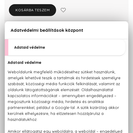
KOSÁRBA TESZEM
Törzsvásárlóknak csak:
13.357 Ft
KISZERELÉS KIVÁLASZTÁSA
100 ml
14.060 Ft
KAPCSOLÓDÓ TERMÉKEK
100% eredeti termékek,
14 napos visszaküldési garanciával
+36 20
Kérdésed van, elakadtál? Hívd ügyfélszolgálatunkat:
779 1926