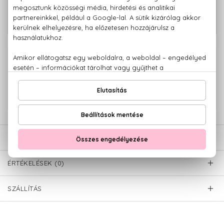
212 VIP Men Eau De Toilette Szett
30.960 Ft
100+100 ml
100% eredeti termékek,
14 napos visszaküldési garanciával
+36 20
Kérdésed van, elakadtál? Hívd ügyfélszolgálatunkat:
779 1926
LEÍRÁS
ÉRTÉKELÉSEK (0)
SZÁLLÍTÁS