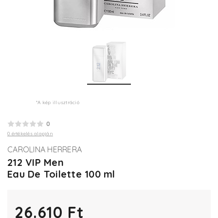
*A kép illusztráció
0
0 értékelés alapján
CAROLINA HERRERA
212 VIP Men
Eau De Toilette 100 ml
26.610 Ft