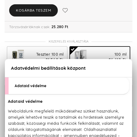
KOSÁRBA TESZEM
Törzsvásárlóknak csak:
25.280 Ft
KISZERELÉS KIVÁLASZTÁSA
Teszter 100 ml
100 ml
21.560 Ft
26.610 Ft
KAPCSOLÓDÓ TERMÉKEK
212 VIP Men Eau De Toilette Szett
31.400 Ft
100+10+100 ml
212 VIP Men Be Hard To Beat Eau De
24.410 Ft
Toilette 100 ml