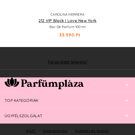
CAROLINA HERRERA
212 VIP Black I Love New York
Eau De Parfum 100 ml
33.590 Ft
Fel az oldal tetejére!
TOP KATEGÓRIÁK
ÜGYFÉLSZOLGÁLAT
ÁSZF
Adatvédelem
Szállítás és fizetés