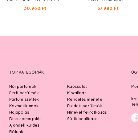
Eau De Parfum Szett 80+100 ml
Eau De Parfum 80 ml
30.960 Ft
37.980 Ft
TOP KATEGÓRIÁK
ÜG
Női parfümök
Kapcsolat
Mun
Férfi parfümök
Kiszállítás
E-m
Parfüm szettek
Rendelés menete
Tel
Kozmetikumok
Eredeti parfümök
Hajápolás
Hírlevél feliratkozás
Díszcsomagolás
Sütik beállítása
Ajándék küldés
Rólunk