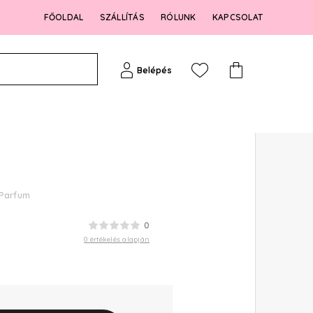
FŐOLDAL
SZÁLLÍTÁS
RÓLUNK
KAPCSOLAT
Belépés
 Parfum
0
0 értékelés alapján