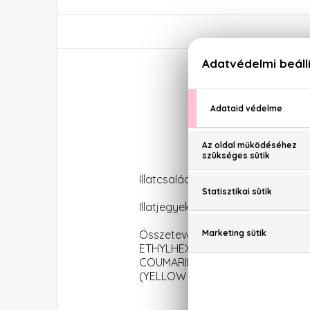
Illatcsalád: Friss-virágos
Illatjegyek: Rosé pezsgő, barackv
Összetevők: ALCOHOL DENAT. 
ETHYLHEXYL SALICYLATE BUT
COUMARIN ALPHA-ISOMETHYL IO
(YELLOW 5) CI 60730 (EXT. VIOLET