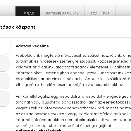
LEÍRÁS
ÉRTÉKELÉSEK (0)
SZÁLLÍTÁS
Carolina Herrera 212 VIP Rosé Eau De Parfum
irág, fás jegyek, fehér pézsma, borostyánkő
PARFUM (FRAGRANCE) AQUA (WATER) BENZYL SALICYLATE
YL METHOXYDIBENZOYLMETHANE LIMONENE LINALOOL 
NONE CITRAL CINNAMYL ALCOHOL GERANIOL BENZYL ALCOH
 2) CI 42090 (BLUE 1)