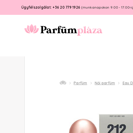
Ügyfélszolgálat: +36 20 779 1926
(munkanapokon 9:00 - 17:00-i
Parfüm
Női parfüm
Eau 