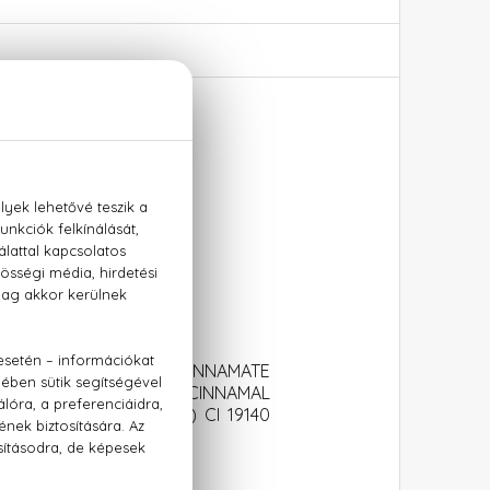
 ETHYLHEXYL METHOXYCINNAMATE
CITRONELLOL HEXYL CINNAMAL
OL CI 14700 (RED 4) CI 19140