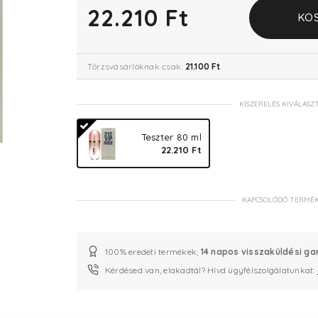
22.210 Ft
KO
Törzsvásárlóknak csak:
21.100 Ft
KISZERELÉS KIVÁLASZ
Teszter 80 ml
22.210 Ft
KAPCSOLÓDÓ TERMÉ
100% eredeti termékek,
14 napos visszaküldési ga
Kérdésed van, elakadtál? Hívd ügyfélszolgálatunkat: