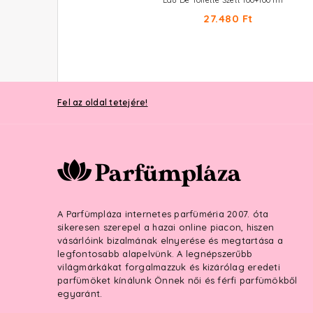
Eau De Parfum 80 ml
Eau De Toilette Szett 100+100 ml
26.610 Ft
27.480 Ft
Fel az oldal tetejére!
A Parfümpláza internetes parfüméria 2007. óta
sikeresen szerepel a hazai online piacon, hiszen
vásárlóink bizalmának elnyerése és megtartása a
legfontosabb alapelvünk. A legnépszerűbb
világmárkákat forgalmazzuk és kizárólag eredeti
parfümöket kínálunk Önnek női és férfi parfümökből
egyaránt.