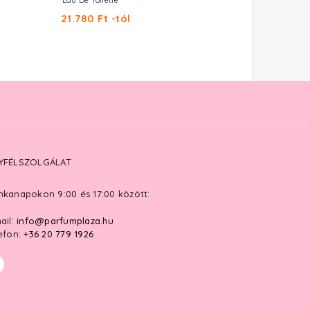
Eau De Toilette
Eau De Parfum
21.780 Ft -tól
21.340 Ft -tól
YFÉLSZOLGÁLAT
kanapokon 9:00 és 17:00 között:
ail:
info@parfumplaza.hu
efon:
+36 20 779 1926