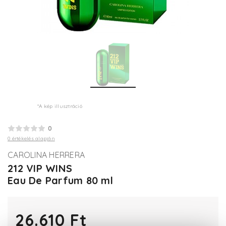
*A kép illusztráció
0
0 értékelés alapján
CAROLINA HERRERA
212 VIP WINS
Eau De Parfum 80 ml
26.610 Ft