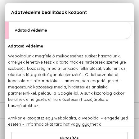
KOSÁRBA TESZEM
Törzsvásárlóknak csak:
25.280 Ft
KAPCSOLÓDÓ TERMÉKEK
100% eredeti termékek,
14 napos visszaküldési garanciával
+36 20
Kérdésed van, elakadtál? Hívd ügyfélszolgálatunkat:
779 1926
LEÍRÁS
ÉRTÉKELÉSEK (0)