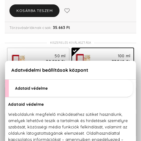
KOSÁRBA TESZEM
Törzsvásárlóknak csak:
35.663 Ft
KISZERELÉS KIVÁLASZTÁSA
50 ml
100 ml
30.520 Ft
37.540 Ft
KAPCSOLÓDÓ TERMÉKEK
23.090 Ft -
La Panthére Klasszikus Eau De Parfum
tól
23.970 Ft -
La Panthére Klasszikus Eau De Toilette
tól