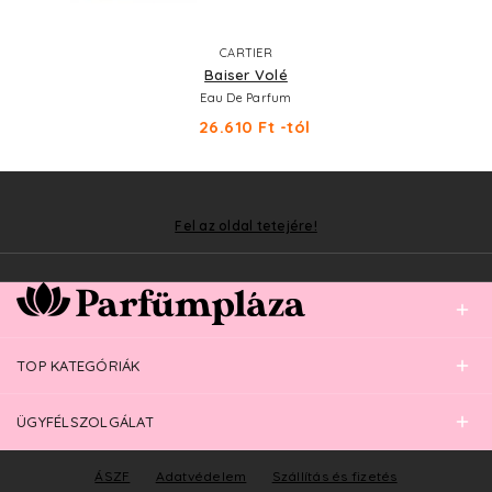
CARTIER
Baiser Volé
Eau De Parfum
26.610 Ft -tól
Fel az oldal tetejére!
TOP KATEGÓRIÁK
ÜGYFÉLSZOLGÁLAT
ÁSZF
Adatvédelem
Szállítás és fizetés