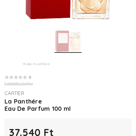
*A kép illusztráció
0
0 értékelés alapján
CARTIER
La Panthére
Eau De Parfum 100 ml
37.540 Ft