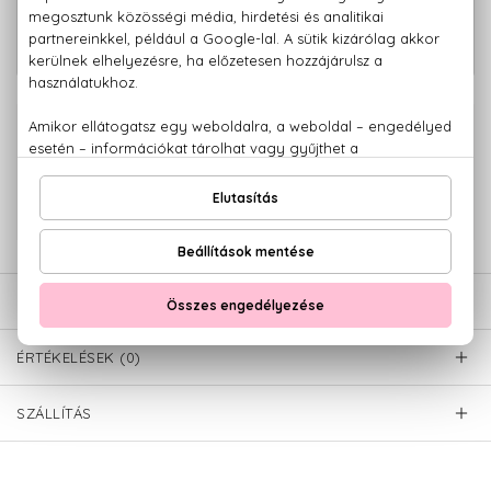
30.080 Ft -
La Panthére Parfum
tól
100% eredeti termékek,
14 napos visszaküldési garanciával
+36 20
Kérdésed van, elakadtál? Hívd ügyfélszolgálatunkat:
779 1926
LEÍRÁS
ÉRTÉKELÉSEK (0)
SZÁLLÍTÁS