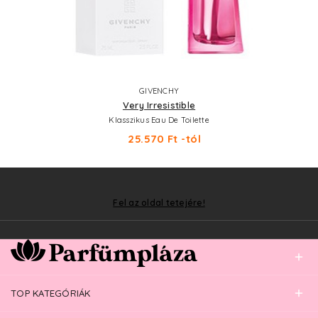
GIVENCHY
Very Irresistible
Klasszikus Eau De Toilette
25.570 Ft -tól
Fel az oldal tetejére!
TOP KATEGÓRIÁK