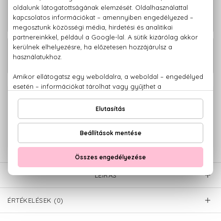
30.080 Ft -
La Panthére Parfum
tól
30.520 Ft -
La Panthére Eau De Parfum
tól
100% eredeti termékek,
14 napos visszaküldési garanciával
+36 20
Kérdésed van, elakadtál? Hívd ügyfélszolgálatunkat:
779 1926
LEÍRÁS
ÉRTÉKELÉSEK (0)