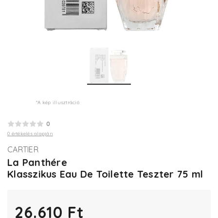
*A kép illusztráció
0
0 értékelés alapján
CARTIER
La Panthére
Klasszikus Eau De Toilette Teszter 75 ml
26.610 Ft