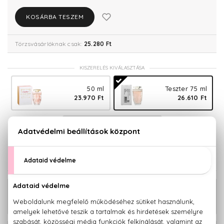
KOSÁRBA TESZEM
Törzsvásárlóknak csak:
25.280 Ft
KISZERELÉS KIVÁLASZTÁSA
50 ml
Teszter 75 ml
23.970 Ft
26.610 Ft
75 ml
30.520 Ft
KAPCSOLÓDÓ TERMÉKEK
23.090 Ft -
La Panthére Klasszikus Eau De Parfum
tól