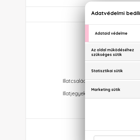
Illatcsalád: Fás-fűszeres
Illatjegyek: Citrom, koriander, bo