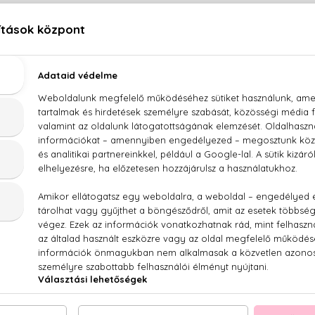
LEÍRÁS
ÉRTÉKELÉSEK (0)
SZÁLLÍTÁS
Cerruti 1881 Fairplay Eau De Toilette
rs, rozmaring, szerecsendió, bazsalikom, szantálfa, pacsuli, t