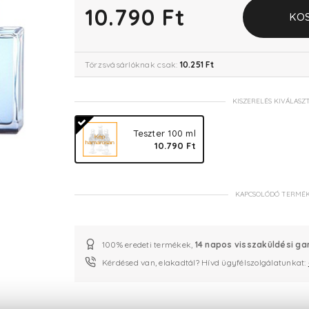
10.790 Ft
KO
Törzsvásárlóknak csak:
10.251 Ft
KISZERELÉS KIVÁLASZ
Teszter 100 ml
10.790 Ft
KAPCSOLÓDÓ TERMÉ
100% eredeti termékek,
14 napos visszaküldési ga
Kérdésed van, elakadtál? Hívd ügyfélszolgálatunkat: