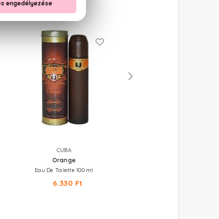
CUBA
COACH
Orange
Coach For Men
Eau De Toilette 100 ml
Eau De Toilette Szett 60+7,5 m
6.330 Ft
18.320 Ft