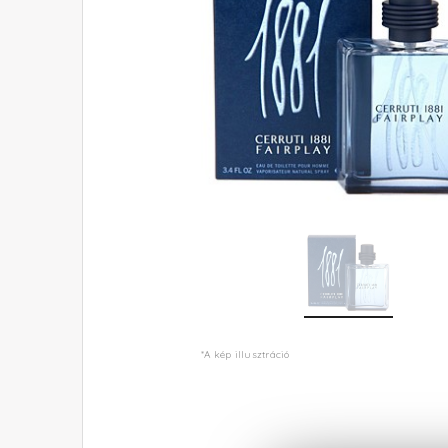
*A kép illusztráció