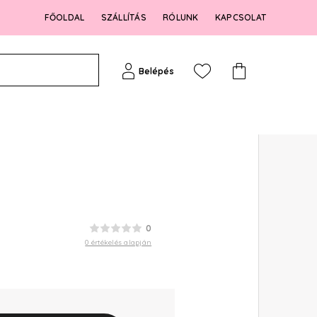
FŐOLDAL
SZÁLLÍTÁS
RÓLUNK
KAPCSOLAT
Belépés
0
0 értékelés alapján