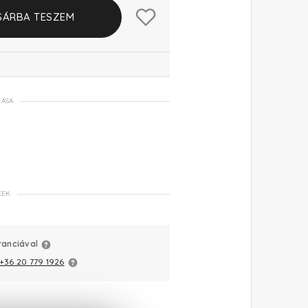
SÁRBA TESZEM
TÁSA
KEK
ranciával
+36 20 779 1926