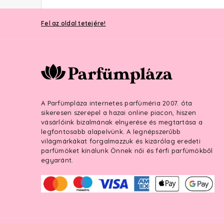
Fel az oldal tetejére!
A Parfümpláza internetes parfüméria 2007. óta
sikeresen szerepel a hazai online piacon, hiszen
vásárlóink bizalmának elnyerése és megtartása a
legfontosabb alapelvünk. A legnépszerűbb
világmárkákat forgalmazzuk és kizárólag eredeti
parfümöket kínálunk Önnek női és férfi parfümökből
egyaránt.