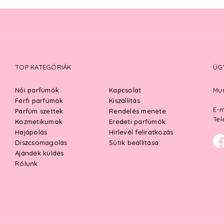
TOP KATEGÓRIÁK
ÜG
Női parfümök
Kapcsolat
Mun
Férfi parfümök
Kiszállítás
E-m
Parfüm szettek
Rendelés menete
Tel
Kozmetikumok
Eredeti parfümök
Hajápolás
Hírlevél feliratkozás
Díszcsomagolás
Sütik beállítása
Ajándék küldés
Rólunk