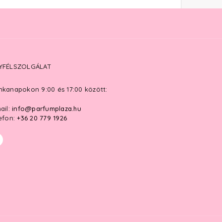
YFÉLSZOLGÁLAT
kanapokon 9:00 és 17:00 között:
ail:
info@parfumplaza.hu
efon:
+36 20 779 1926