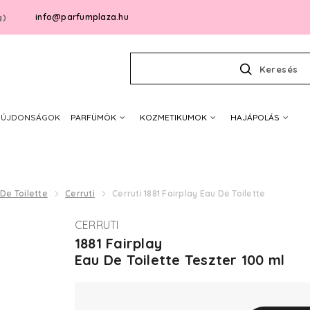
info@parfumplaza.hu
g)
Keresés
ÚJDONSÁGOK
PARFÜMÖK
KOZMETIKUMOK
HAJÁPOLÁS
De Toilette
Cerruti
Cerruti 1881 Fairplay Eau De Toilette
CERRUTI
1881 Fairplay
Eau De Toilette Teszter 100 ml