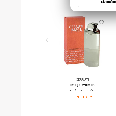
CERRUTI
CERRUTI
1881 Pour Homme
Image Woman
Eau De Toilette
Eau De Toilette 75 ml
8.400 Ft -tól
9.910 Ft