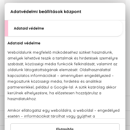
KOSÁRBA TESZEM
Törzsvásárlóknak csak:
9.415 Ft
KAPCSOLÓDÓ TERMÉKEK
100% eredeti termékek,
14 napos visszaküldési garanciával
+36 20
Kérdésed van, elakadtál? Hívd ügyfélszolgálatunkat:
779 1926
LEÍRÁS
ÉRTÉKELÉSEK (0)