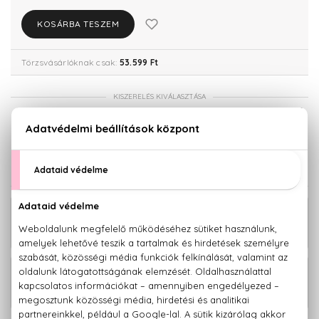
KOSÁRBA TESZEM
Törzsvásárlóknak csak:
53.599 Ft
KISZERELÉS KIVÁLASZTÁSA
Teszter 100 ml
100 ml
53.340 Ft
56.420 Ft
KAPCSOLÓDÓ TERMÉKEK
Bleu De Chanel Eau De Toilette
37.980 Ft
Zsebparfüm és utántöltő 3x20 ml
53.340 Ft -
Bleu De Chanel Eau De Parfum
tól