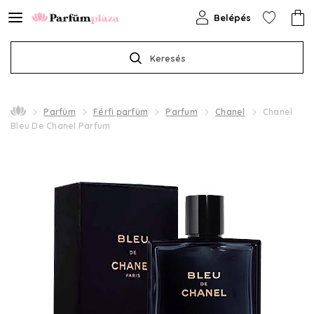
Belépés
Keresés
Parfüm
Férfi parfüm
Parfum
Chanel
Chanel
Bleu De Chanel Parfum