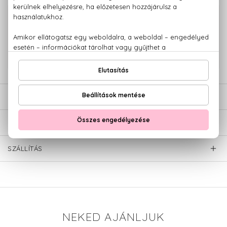
100% eredeti termékek,
14 napos visszaküldési garanciával
+36 20
Kérdésed van, elakadtál? Hívd ügyfélszolgálatunkat:
779 1926
LEÍRÁS
ÉRTÉKELÉSEK (0)
SZÁLLÍTÁS
NEKED AJÁNLJUK