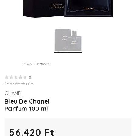
*A kép illusztráció
0
0 értékelés alapján
CHANEL
Bleu De Chanel
Parfum 100 ml
56.420 Ft