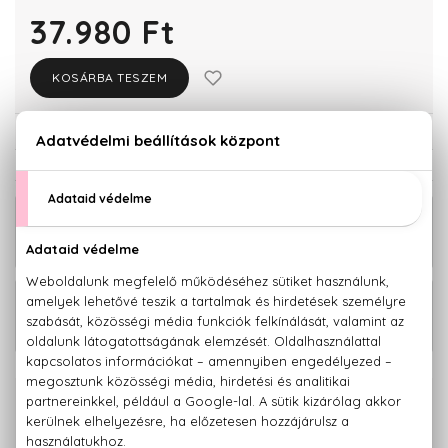
37.980 Ft
KOSÁRBA TESZEM
Törzsvásárlóknak csak:
36.081 Ft
KAPCSOLÓDÓ TERMÉKEK
53.340 Ft -
Bleu De Chanel Eau De Parfum
tól
53.340 Ft -
Bleu De Chanel Parfum
tól
100% eredeti termékek,
14 napos visszaküldési garanciával