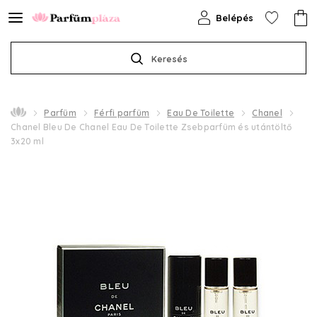
Belépés
Keresés
Parfüm
Férfi parfüm
Eau De Toilette
Chanel
Chanel Bleu De Chanel Eau De Toilette Zsebparfüm és utántöltő
3x20 ml