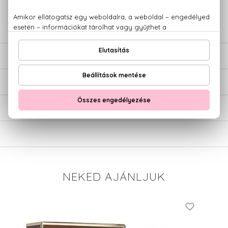
+36 20
Kérdésed van, elakadtál? Hívd ügyfélszolgálatunkat:
779 1926
LEÍRÁS
ÉRTÉKELÉSEK (0)
SZÁLLÍTÁS
NEKED AJÁNLJUK