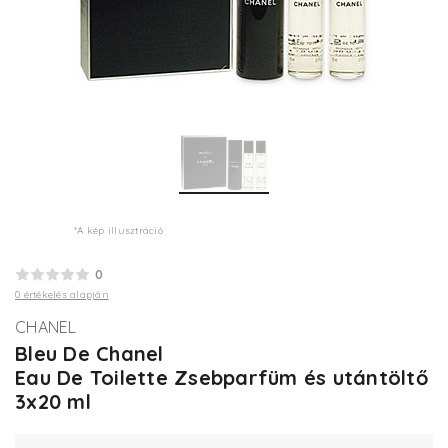
*A kép illusztráció
0
0 értékelés alapján
CHANEL
Bleu De Chanel
Eau De Toilette Zsebparfüm és utántöltő
3x20 ml