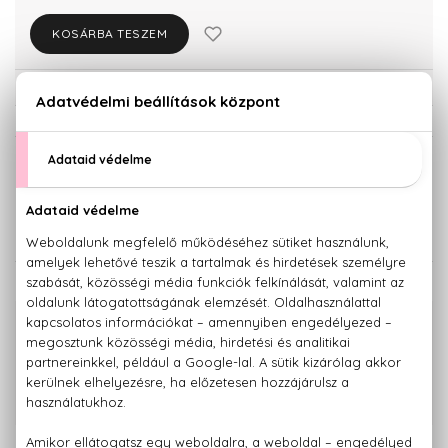
KOSÁRBA TESZEM
Törzsvásárlóknak csak:
39.834 Ft
KISZERELÉS KIVÁLASZTÁSA
Teszter 100 ml
100 ml
27.480 Ft
41.930 Ft
KAPCSOLÓDÓ TERMÉKEK
100% eredeti termékek,
14 napos visszaküldési garanciával
+36 20
Kérdésed van, elakadtál? Hívd ügyfélszolgálatunkat:
779 1926