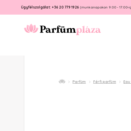
Ügyfélszolgálat: +36 20 779 1926
(munkanapokon 9:00 - 17:00-i
Parfüm
Férfi parfüm
Eau 