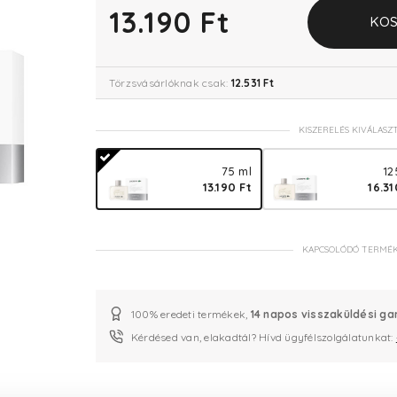
13.190 Ft
KOS
Törzsvásárlóknak csak:
12.531 Ft
KISZERELÉS KIVÁLASZ
75 ml
12
13.190 Ft
16.31
KAPCSOLÓDÓ TERMÉ
100% eredeti termékek,
14 napos visszaküldési ga
Kérdésed van, elakadtál? Hívd ügyfélszolgálatunkat: