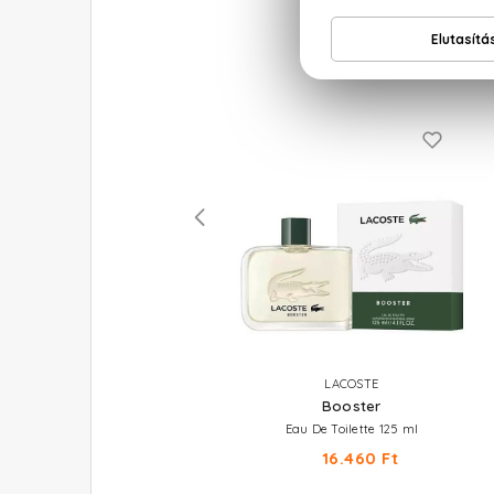
RALPH LAUREN
LACOSTE
Safari For Men
Booster
Eau De Toilette 125 ml
Eau De Toilette 125 ml
22.650 Ft
16.460 Ft