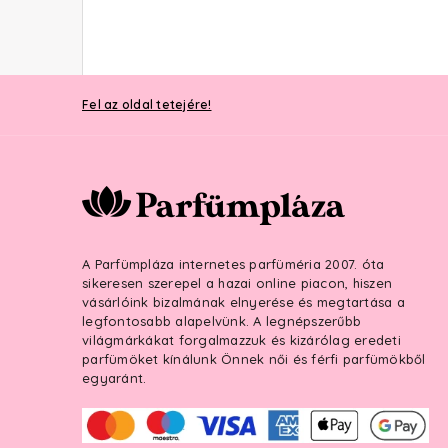
Fel az oldal tetejére!
A Parfümpláza internetes parfüméria 2007. óta
sikeresen szerepel a hazai online piacon, hiszen
vásárlóink bizalmának elnyerése és megtartása a
legfontosabb alapelvünk. A legnépszerűbb
világmárkákat forgalmazzuk és kizárólag eredeti
parfümöket kínálunk Önnek női és férfi parfümökből
egyaránt.