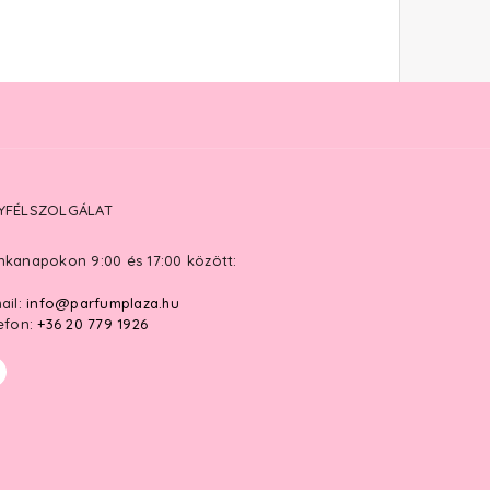
YFÉLSZOLGÁLAT
kanapokon 9:00 és 17:00 között:
ail:
info@parfumplaza.hu
efon:
+36 20 779 1926