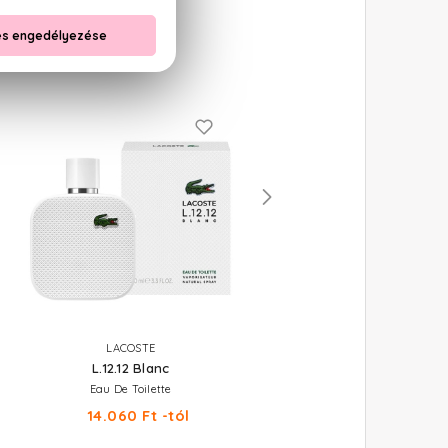
LACOSTE
LACOSTE
L.12.12 Blanc
Eau De Lacoste L.12.12 Ell
Natural
Eau De Toilette
Eau De Toilette
14.060 Ft -tól
12.310 Ft -tól