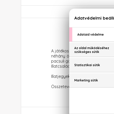
A játékos hétköznapok esszenciá
néhány összetevő szerepel csa
pacsuli gondoskodik arról, hogy 
Illatcsalád: Fás-aromás
Illatjegyek: Citrusfélék, paradicso
Összetevők: LINALOOL, LIMONENE