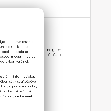
t, friss és izgalmas illat, melyben
res illata társul. A szantál és a