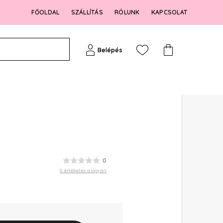
FŐOLDAL
SZÁLLÍTÁS
RÓLUNK
KAPCSOLAT
Belépés
0
0 értékelés alapján