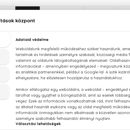
LEÍRÁS
ÉRTÉKELÉSEK (0)
SZÁLLÍTÁS
Lacoste Essential Eau De Toilette
ja található a
Lacoste
Essential parfüm
üvegében. Letisztul
k. Az
Essential
ribizli és citrom párosa, melyhez a rózsa púde
a
parfüm
elmélyült legyen.
mlevél, bors, fás jegyek
, CITRAL, GERANIOL,