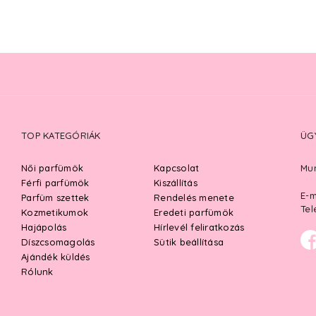
TOP KATEGÓRIÁK
ÜG
Női parfümök
Kapcsolat
Mun
Férfi parfümök
Kiszállítás
E-m
Parfüm szettek
Rendelés menete
Tel
Kozmetikumok
Eredeti parfümök
Hajápolás
Hírlevél feliratkozás
Díszcsomagolás
Sütik beállítása
Ajándék küldés
Rólunk