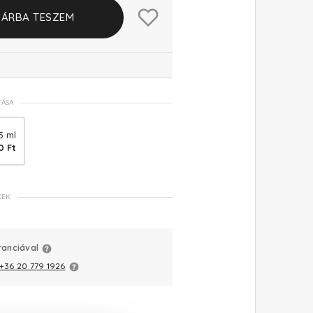
ÁRBA TESZEM
TÁSA
5 ml
0 Ft
KEK
ranciával
+36 20 779 1926