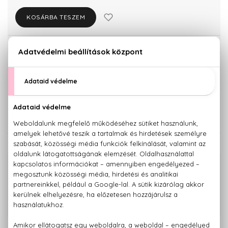
KOSÁRBA TESZEM
Törzsvásárlóknak csak:
10.251 Ft
KISZERELÉS KIVÁLASZTÁSA
30 ml
10.790 Ft
KAPCSOLÓDÓ TERMÉKEK
100% eredeti termékek,
14 napos visszaküldési garanciával
+36 20
Kérdésed van, elakadtál? Hívd ügyfélszolgálatunkat:
779 1926