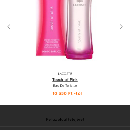
LACOSTE
Touch of Pink
Eau De Toilette
10.350 Ft -tól
Fel az oldal tetejére!