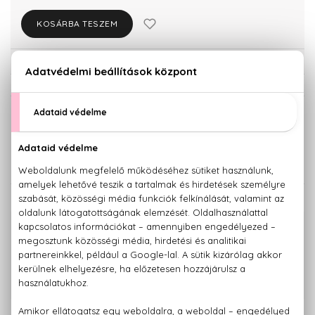
KOSÁRBA TESZEM
Törzsvásárlóknak csak:
12.293 Ft
KISZERELÉS KIVÁLASZTÁSA
Teszter 100 ml
50 ml
12.750 Ft
12.940 Ft
KAPCSOLÓDÓ TERMÉKEK
100% eredeti termékek,
14 napos visszaküldési garanciával
+36 20
Kérdésed van, elakadtál? Hívd ügyfélszolgálatunkat:
779 1926