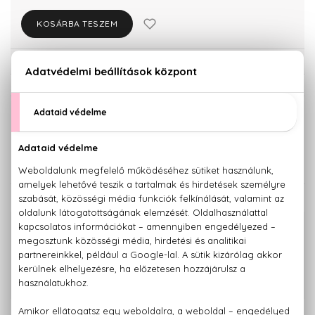
KOSÁRBA TESZEM
Törzsvásárlóknak csak:
12.113 Ft
KISZERELÉS KIVÁLASZTÁSA
Teszter 100 ml
50 ml
12.750 Ft
12.940 Ft
KAPCSOLÓDÓ TERMÉKEK
100% eredeti termékek,
14 napos visszaküldési garanciával
+36 20
Kérdésed van, elakadtál? Hívd ügyfélszolgálatunkat:
779 1926