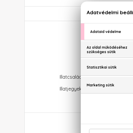
Illatcsalád: Ciprus-fás
Illatjegyek: zöld jegyek, virágos je