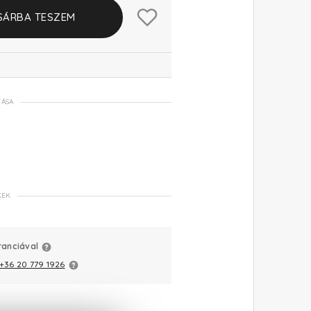
SÁRBA TESZEM
TÁSA
KEK
ranciával
+36 20 779 1926