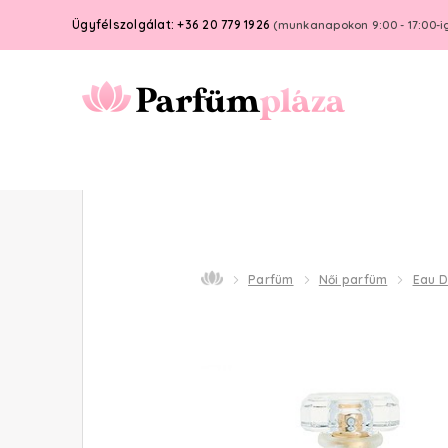
Ügyfélszolgálat: +36 20 779 1926
(munkanapokon 9:00 - 17:00-i
Parfüm
Női parfüm
Eau 