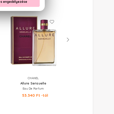
CHANEL
CHANEL
Allure Sensuelle
Bleu De Chanel
Eau De Parfum
Eau De Parfum
53.340 Ft -tól
53.340 Ft -tól