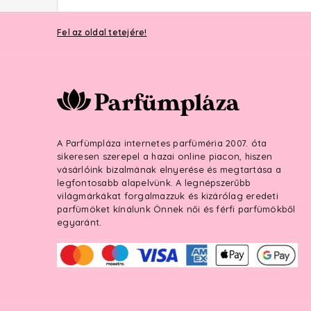
Fel az oldal tetejére!
A Parfümpláza internetes parfüméria 2007. óta
sikeresen szerepel a hazai online piacon, hiszen
vásárlóink bizalmának elnyerése és megtartása a
legfontosabb alapelvünk. A legnépszerűbb
világmárkákat forgalmazzuk és kizárólag eredeti
parfümöket kínálunk Önnek női és férfi parfümökből
egyaránt.