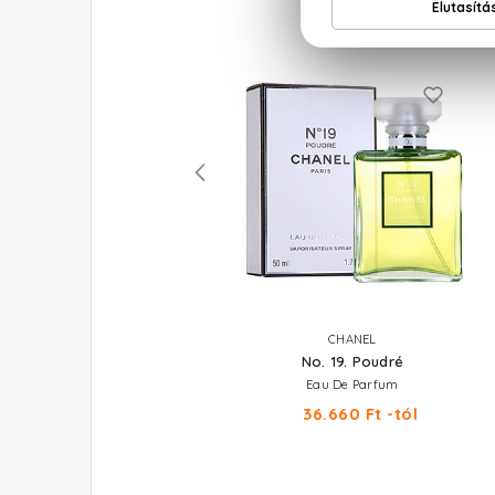
HERMES
CHANEL
Barénia
No. 19. Poudré
Eau De Parfum Mini 7,5 ml
Eau De Parfum
11.670 Ft
36.660 Ft -tól