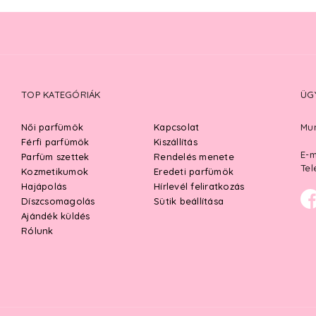
TOP KATEGÓRIÁK
ÜG
Női parfümök
Kapcsolat
Mun
Férfi parfümök
Kiszállítás
E-m
Parfüm szettek
Rendelés menete
Tel
Kozmetikumok
Eredeti parfümök
Hajápolás
Hírlevél feliratkozás
Díszcsomagolás
Sütik beállítása
Ajándék küldés
Rólunk