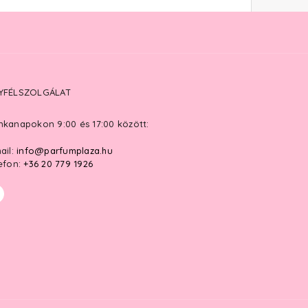
YFÉLSZOLGÁLAT
kanapokon 9:00 és 17:00 között:
ail:
info@parfumplaza.hu
efon:
+36 20 779 1926