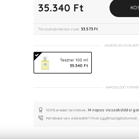
35.340 Ft
KO
Törzsvásárlóknak csak:
33.573 Ft
KISZERELÉS KIVÁLASZ
Teszter 100 ml
35.340 Ft
KAPCSOLÓDÓ TERMÉ
100% eredeti termékek,
14 napos visszaküldési ga
Kérdésed van, elakadtál? Hívd ügyfélszolgálatunkat: