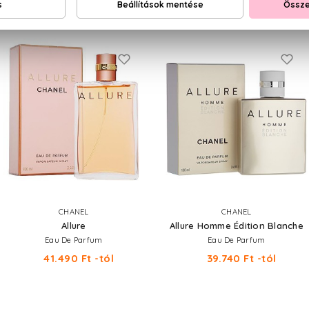
NEKED AJÁNLJUK
CHANEL
CHANEL
Allure
Allure Homme Édition Blanche
Eau De Parfum
Eau De Parfum
41.490 Ft -tól
39.740 Ft -tól