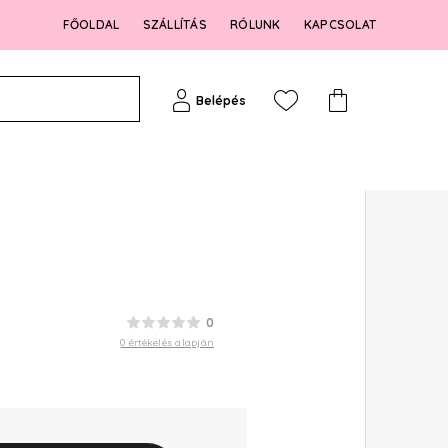
FŐOLDAL
SZÁLLÍTÁS
RÓLUNK
KAPCSOLAT
Belépés
0
0 értékelés alapján