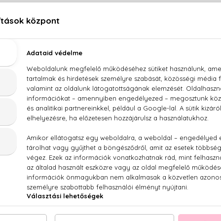
LEÍRÁS
ÉRTÉKELÉSEK (0)
SZÁLLÍTÁS
Chanel No. 19. Eau De Parfum
gyek, százlevelű rózsa, írisz, ciprus, vetiver