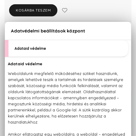
KOSÁRBA TESZEM
Törzsvásárlóknak csak:
34.827 Ft
KISZERELÉS KIVÁLASZTÁSA
Teszter 100 ml
36.660 Ft
KAPCSOLÓDÓ TERMÉKEK
100% eredeti termékek,
14 napos visszaküldési garanciával
+36 20
Kérdésed van, elakadtál? Hívd ügyfélszolgálatunkat:
779 1926