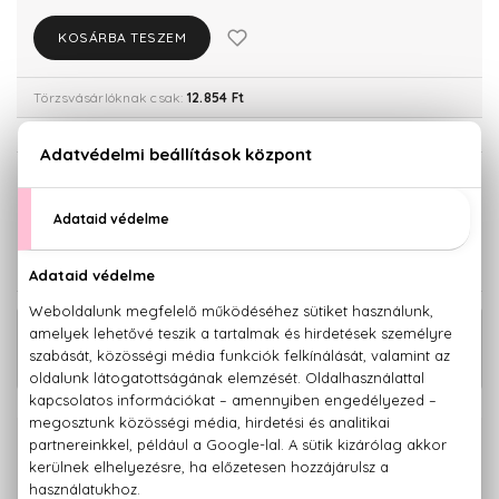
KOSÁRBA TESZEM
Törzsvásárlóknak csak:
12.854 Ft
KISZERELÉS KIVÁLASZTÁSA
100 ml
13.530 Ft
KAPCSOLÓDÓ TERMÉKEK
Best of Chevignon Eau De Toilette
5.320 Ft
Mini 4,5 ml
100% eredeti termékek,
14 napos visszaküldési garanciával
+36 20
Kérdésed van, elakadtál? Hívd ügyfélszolgálatunkat: