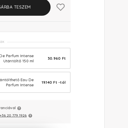
SÁRBA TESZEM
KEK
 De Parfum Intense
30.960 Ft
Utántöltő 150 ml
tántölthető Eau De
19.140 Ft -tól
Parfum Intense
ranciával
+36 20 779 1926