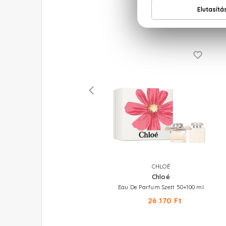
CHLOÉ
CHLOÉ
Chloé
Chloé
L'Eau De Parfum Lumineuse
Eau De Parfum Szett 50+100 ml
18.700 Ft -tól
26.170 Ft