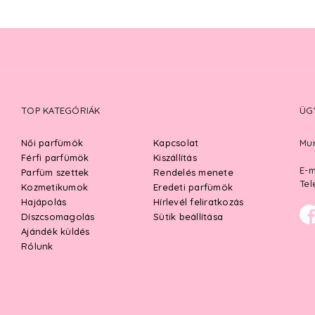
TOP KATEGÓRIÁK
ÜG
Női parfümök
Kapcsolat
Mun
Férfi parfümök
Kiszállítás
E-m
Parfüm szettek
Rendelés menete
Tel
Kozmetikumok
Eredeti parfümök
Hajápolás
Hírlevél feliratkozás
Díszcsomagolás
Sütik beállítása
Ajándék küldés
Rólunk