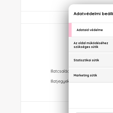
Chloé L'Eau De Par
Illatcsalád: Virágos-fás
Illatjegyek: málna, rózsa, ambro