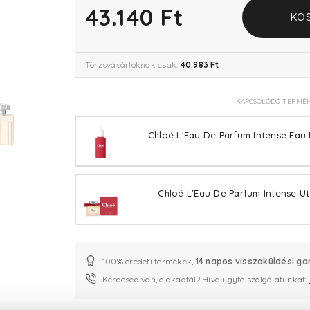
43.140 Ft
KO
Törzsvásárlóknak csak:
40.983 Ft
KAPCSOLÓDÓ TERMÉ
Chloé L'Eau De Parfum Intense Eau
Chloé L'Eau De Parfum Intense U
100% eredeti termékek,
14 napos visszaküldési ga
Kérdésed van, elakadtál? Hívd ügyfélszolgálatunkat: