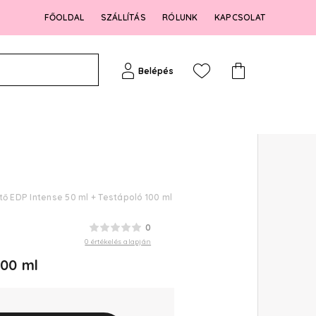
FŐOLDAL
SZÁLLÍTÁS
RÓLUNK
KAPCSOLAT
Belépés
tő EDP Intense 50 ml + Testápoló 100 ml
0
0 értékelés alapján
100 ml