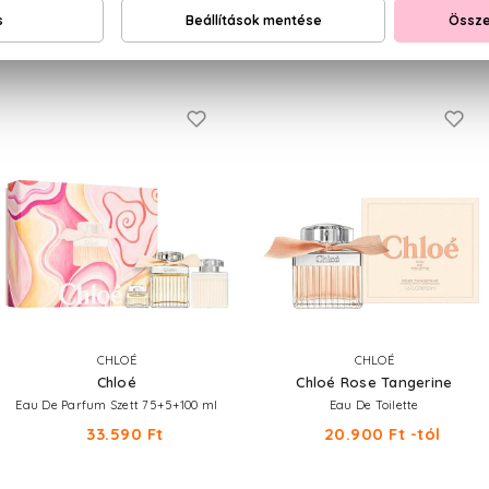
NEKED AJÁNLJUK
CHLOÉ
CHLOÉ
Chloé
Chloé Rose Tangerine
Eau De Parfum Szett 75+5+100 ml
Eau De Toilette
33.590 Ft
20.900 Ft -tól