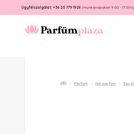
Ügyfélszolgálat: +36 20 779 1926
(munkanapokon 9:00 - 17:00-i
Parfüm
Női parfüm
Eau 