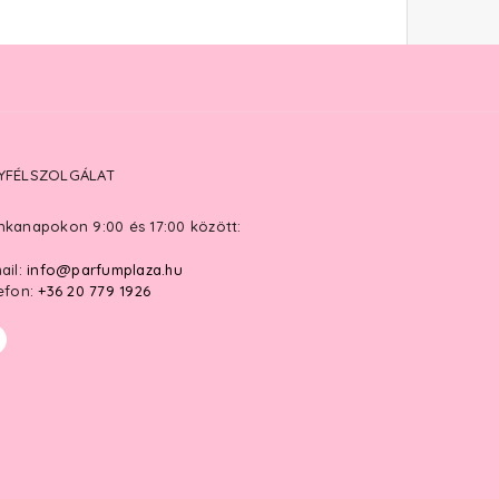
YFÉLSZOLGÁLAT
kanapokon 9:00 és 17:00 között:
ail:
info@parfumplaza.hu
efon:
+36 20 779 1926