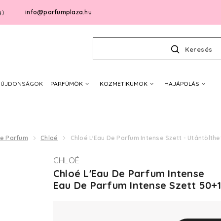
info@parfumplaza.hu
g)
Keresés
ÚJDONSÁGOK
PARFÜMÖK
KOZMETIKUMOK
HAJÁPOLÁS
De Parfum
Chloé
Chloé L'Eau De Parfum Intense Szett - Utántölthe
CHLOÉ
Chloé L'Eau De Parfum Intense
Eau De Parfum Intense Szett 50+