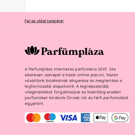
Fel az oldal tetejére!
A Parfümpláza internetes parfüméria 2007. óta
sikeresen szerepel a hazai online piacon, hiszen
vásárlóink bizalmának elnyerése és megtartása a
legfontosabb alapelvünk. A legnépszerűbb
világmárkákat forgalmazzuk és kizárólag eredeti
parfümöket kínálunk Önnek női és férfi parfümökből
egyaránt.