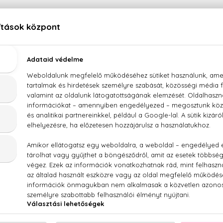
LEÍRÁS
ÉRTÉKELÉSEK (0)
SZÁLLÍTÁS
fum Intense Szett - Utántölthető EDP Intense 50 ml
xan, cashmeran, cédrus