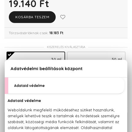
19.140 Ft
KOSÁRBA TESZEM
Törzsvásárlóknak csak:
18.183 Ft
KISZERELÉS KIVÁLASZTÁSA
30 ml
50 ml
19.140 Ft
26.610 Ft
100 ml
34.910 Ft
KAPCSOLÓDÓ TERMÉKEK
Chloé L'Eau De Parfum Intense Eau De
30.960 Ft
Parfum Intense Utántöltő 150 ml