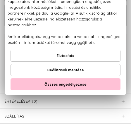
Chloé L'Eau De Parfum Intense Eau De
43.140 Ft
Parfum Intense Szett 50+100 ml
100% eredeti termékek,
14 napos visszaküldési garanciával
+36 20
Kérdésed van, elakadtál? Hívd ügyfélszolgálatunkat:
779 1926
LEÍRÁS
ÉRTÉKELÉSEK (0)
SZÁLLÍTÁS