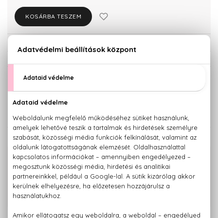
KOSÁRBA TESZEM
Törzsvásárlóknak csak:
7.980 Ft
KISZERELÉS KIVÁLASZTÁSA
Teszter 100 ml
100 ml
5.760 Ft
8.400 Ft
KAPCSOLÓDÓ TERMÉKEK
100% eredeti termékek,
14 napos visszaküldési garanciával
+36 20
Kérdésed van, elakadtál? Hívd ügyfélszolgálatunkat:
779 1926