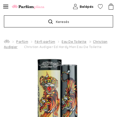
Belépés
Keresés
Parfüm
Férfi parfüm
Eau De Toilette
Christian
Audigier
Christian Audigier Ed Hardy Men Eau De Toilette