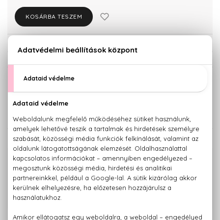
KOSÁRBA TESZEM
Törzsvásárlóknak csak:
11.723 Ft
KISZERELÉS KIVÁLASZTÁSA
30 ml
50 ml
12.340 Ft
15.790 Ft
KAPCSOLÓDÓ TERMÉKEK
100% eredeti termékek,
14 napos visszaküldési garanciával
+36 20
Kérdésed van, elakadtál? Hívd ügyfélszolgálatunkat:
779 1926