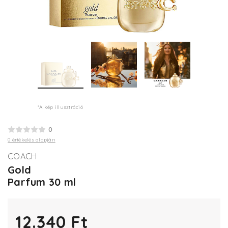
*A kép illusztráció
0
0 értékelés alapján
COACH
Gold
Parfum 30 ml
12.340 Ft