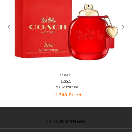
COACH
Love
Eau De Parfum
11.380 Ft -tól
Fel az oldal tetejére!